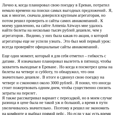
Лично я, когда планировал свою поездку в Ереван, потратил
немало времени на поиски самых выгодных предложений․ Я,
как и многие, сначала доверился крупным агрегаторам, но
потом решил проверить и сайты самих авиакомпаний․ К
моему удивлению, на сайте Armenia Airways мне удалось
найти билеты на несколько тысяч рублей дешевле, чем у
агрегаторов․ Видимо, у них была какая-то акция, о которой
агрегаторы еще не успели узнать․ Это был мой первый урок:
всегда проверяйте официальные сайты авиакомпаний․
Еще один момент, который я для себя отметил – гибкость с
датами․ Я изначально планировал вылететь в пятницу, чтобы
захватить выходные в Ереване․ Но когда я посмотрел цены на
билеты на четверг и субботу, то обнаружил, что они
значительно дешевле․ В итоге я сдвинул свою поездку на
четверг и сэкономил около 3000 рублей․ Я понял, что иногда
стоит пожертвовать одним днем, чтобы существенно снизить
затраты на перелет․
Я также рассматривал вариант с пересадкой, но в моем случае
разница в цене была не такой уж и большой, а время в пути
увеличивалось значительно․ Поэтому я решил не экономить
на комфорте и выбрал прямой рейс․ Но если у вас есть время