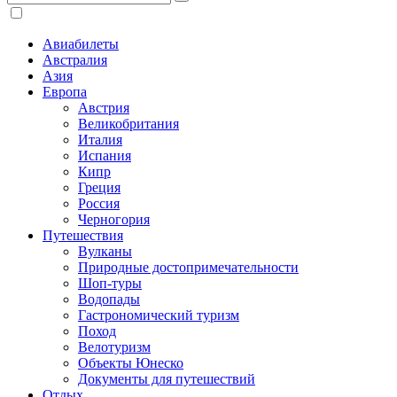
Авиабилеты
Австралия
Азия
Европа
Австрия
Великобритания
Италия
Испания
Кипр
Греция
Россия
Черногория
Путешествия
Вулканы
Природные достопримечательности
Шоп-туры
Водопады
Гастрономический туризм
Поход
Велотуризм
Объекты Юнеско
Документы для путешествий
Отдых