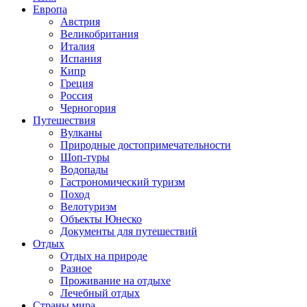
Европа
Австрия
Великобритания
Италия
Испания
Кипр
Греция
Россия
Черногория
Путешествия
Вулканы
Природные достопримечательности
Шоп-туры
Водопады
Гастрономический туризм
Поход
Велотуризм
Объекты Юнеско
Документы для путешествий
Отдых
Отдых на природе
Разное
Проживание на отдыхе
Лечебный отдых
Страны мира