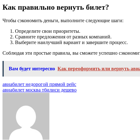
Как правильно вернуть билет?
Чтобы сэкономить деньги, выполните следующие шаги:
Определите свои приоритеты.
Сравните предложения от разных компаний.
Выберите наилучший вариант и завершите процесс.
Соблюдая эти простые правила, вы сможете успешно сэкономит
Вам будет интересно
Как переоформить или вернуть авиа
Навигация
авиабилет недорогой прямой рейс
авиабилет москва тбилиси дешево
по
записям