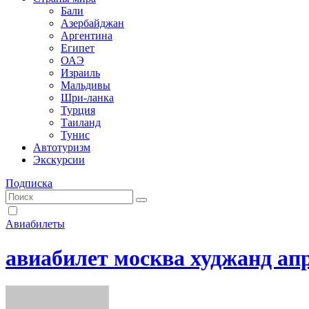
Бали
Азербайджан
Аргентина
Египет
ОАЭ
Израиль
Мальдивы
Шри-ланка
Турция
Таиланд
Тунис
Автотуризм
Экскурсии
Подписка
Авиабилеты
авиабилет москва худжанд ап