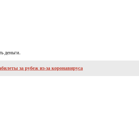
ь деньги.
билеты за рубеж из-за коронавируса