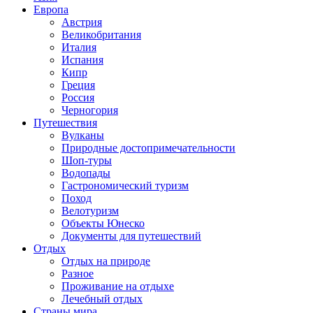
Европа
Австрия
Великобритания
Италия
Испания
Кипр
Греция
Россия
Черногория
Путешествия
Вулканы
Природные достопримечательности
Шоп-туры
Водопады
Гастрономический туризм
Поход
Велотуризм
Объекты Юнеско
Документы для путешествий
Отдых
Отдых на природе
Разное
Проживание на отдыхе
Лечебный отдых
Страны мира