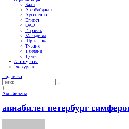
Бали
Азербайджан
Аргентина
Египет
ОАЭ
Израиль
Мальдивы
Шри-ланка
Турция
Таиланд
Тунис
Автотуризм
Экскурсии
Подписка
Авиабилеты
авиабилет петербург симферо