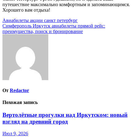
путешествие максимально комфортным и запоминающимся.
Хорошего вам отдыха!
Навигация
Авиабилеты акции санкт петербург
Симферополь Иркутск авиабилеты прямой рейс:
по
преимущества, поиск и бронирование
записям
От
Redactor
Похожая запись
Вертолётные прогулки над Иркутском: новый
взгляд на древний город
Июл 9, 2026