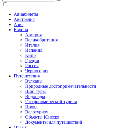
Авиабилеты
Австралия
Азия
Европа
Австрия
Великобритания
Италия
Испания
Кипр
Греция
Россия
Черногория
Путешествия
Вулканы
Природные достопримечательности
Шоп-туры
Водопады
Гастрономический туризм
Поход
Велотуризм
Объекты Юнеско
Документы для путешествий
Отдых