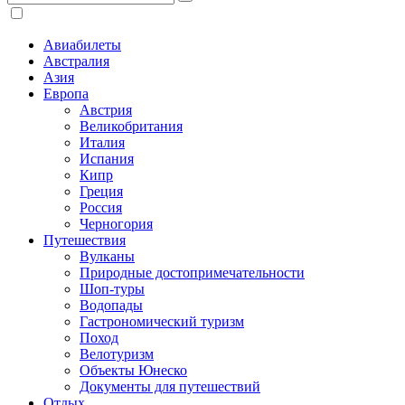
Авиабилеты
Австралия
Азия
Европа
Австрия
Великобритания
Италия
Испания
Кипр
Греция
Россия
Черногория
Путешествия
Вулканы
Природные достопримечательности
Шоп-туры
Водопады
Гастрономический туризм
Поход
Велотуризм
Объекты Юнеско
Документы для путешествий
Отдых