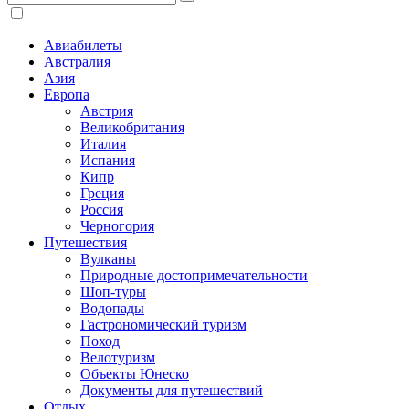
Авиабилеты
Австралия
Азия
Европа
Австрия
Великобритания
Италия
Испания
Кипр
Греция
Россия
Черногория
Путешествия
Вулканы
Природные достопримечательности
Шоп-туры
Водопады
Гастрономический туризм
Поход
Велотуризм
Объекты Юнеско
Документы для путешествий
Отдых