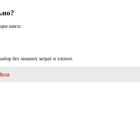
ьно?
щие шаги:
ыбор без лишних затрат и хлопот.
беда