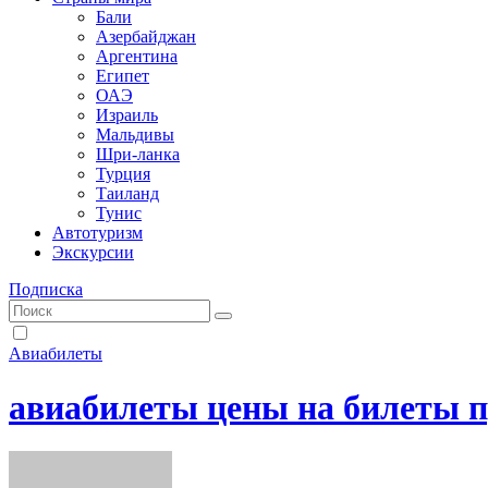
Бали
Азербайджан
Аргентина
Египет
ОАЭ
Израиль
Мальдивы
Шри-ланка
Турция
Таиланд
Тунис
Автотуризм
Экскурсии
Подписка
Авиабилеты
авиабилеты цены на билеты 