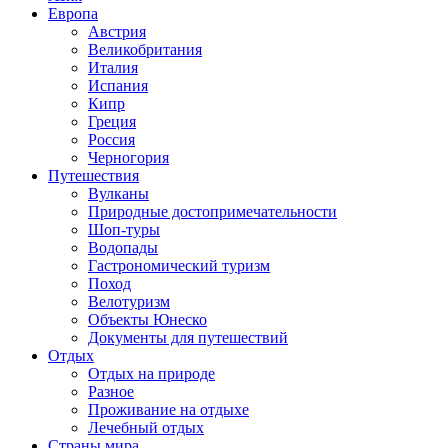
Европа
Австрия
Великобритания
Италия
Испания
Кипр
Греция
Россия
Черногория
Путешествия
Вулканы
Природные достопримечательности
Шоп-туры
Водопады
Гастрономический туризм
Поход
Велотуризм
Объекты Юнеско
Документы для путешествий
Отдых
Отдых на природе
Разное
Проживание на отдыхе
Лечебный отдых
Страны мира