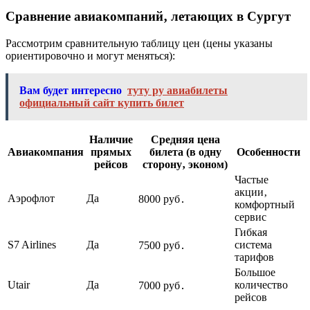
Сравнение авиакомпаний‚ летающих в Сургут
Рассмотрим сравнительную таблицу цен (цены указаны
ориентировочно и могут меняться):
Вам будет интересно
туту ру авиабилеты
официальный сайт купить билет
Наличие
Средняя цена
Авиакомпания
прямых
билета (в одну
Особенности
рейсов
сторону‚ эконом)
Частые
акции‚
Аэрофлот
Да
8000 руб․
комфортный
сервис
Гибкая
S7 Airlines
Да
система
7500 руб․
тарифов
Большое
Utair
Да
количество
7000 руб․
рейсов