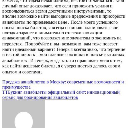
кажется‚ что задача невыполнима‚ не стоит отчаиваться․ Мой
личный опыт доказывает‚ что если приложить усилия и
воспользоваться всеми доступными инструментами‚ то
вполне возможно найти выгодные предложения и приобрести
авиабилеты по приемлемой цене․ После моего успешного
опыта поиска билетов‚ я всегда начинаю планировать свои
поездки заранее и внимательно отслеживаю акции
авиакомпаний‚ что позволяет мне значительно экономить на
перелетах․ Попробуйте и вы‚ возможно‚ вам тоже повезет
найти идеальный вариант! Теперь я всегда знаю‚ что терпение
и настойчивость – мои главные союзники в поиске выгодных
авиабилетов․ И теперь‚ когда кто-то спрашивает меня о том‚
как найти дешевые билеты‚ я с уверенностью делюсь своим
опытом и советами․
Навигация
Продажа авиабилетов в Москву: современные возможности и
преимущества
по
ТТБукинг авиабилеты официальный сайт: инновационный
записям
сервис для бронирования авиабилетов