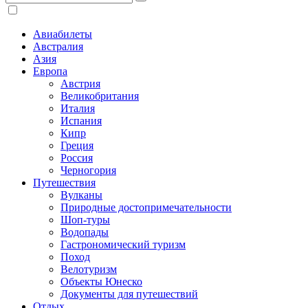
Авиабилеты
Австралия
Азия
Европа
Австрия
Великобритания
Италия
Испания
Кипр
Греция
Россия
Черногория
Путешествия
Вулканы
Природные достопримечательности
Шоп-туры
Водопады
Гастрономический туризм
Поход
Велотуризм
Объекты Юнеско
Документы для путешествий
Отдых