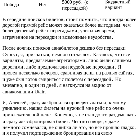
Бюджетный
5000 руб․ (с
Победа
Нет
вариант
пересадкой)
В середине поисков билетов‚ стоит помнить‚ что иногда более
дорогой прямой рейс может оказаться более выгодным‚ чем
более дешевый рейс с пересадками‚ учитывая время‚
затраченное на пересадки и возможные неудобства․
После долгих поисков авиабилетов дешево без пересадки
Сургут‚ я‚ признаться‚ немного отчаялся․ Казалось‚ что все
варианты‚ предлагаемые агрегаторами‚ либо были слишком
дорогими‚ либо предполагали неудобные пересадки․ Я
провел несколько вечеров‚ сравнивая цены на разных сайтах‚
и уже был готов смириться с полетом с пересадкой․ Но
внезапно‚ в один из дней‚ я наткнулся на акцию от
авиакомпании Utair․
Я‚ Алексей‚ сразу же бросился проверять даты и‚ к моему
удивлению‚ нашел билеты на нужный мне рейс по очень
привлекательной цене․ Конечно‚ я не стал долго раздумывать
и сразу же забронировал билет․ Честно говоря‚ я даже
немного сомневался‚ не ошибка ли это‚ но все прошло гладко‚
и я получил подтверждение бронирования на свою