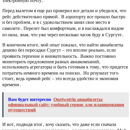
электронную почту․
Перед вылетом я еще раз проверил все детали и убедился‚ что
рейс действительно прямой․ В аэропорту все прошло быстро
и без проблем‚ и я с удовольствием занял свое место в
самолете․ Перелет был комфортным‚ и я наслаждался видом
из окна‚ зная‚ что уже через несколько часов буду в Сургуте․
В конечном итоге‚ мой опыт показал‚ что найти авиабилеты
дешево без пересадки Сургут – это вполне реально‚ если
проявить терпение и внимательность․ Важно постоянно
мониторить предложения разных авиакомпаний‚
использовать агрегаторы и быть готовым к тому‚ что придется
потратить немного времени на поиски․ Но результат того
стоит‚ ведь прямой рейс – это всегда удобство и экономия
времени․
Вам будет интересно
Onetwotrip авиабилеты
официальный сайт: удобный сервис для планирования
путешествий
И вот‚ подводя итог‚ хочу сказать‚ что даже если сначала