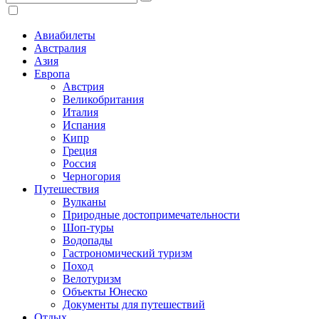
Авиабилеты
Австралия
Азия
Европа
Австрия
Великобритания
Италия
Испания
Кипр
Греция
Россия
Черногория
Путешествия
Вулканы
Природные достопримечательности
Шоп-туры
Водопады
Гастрономический туризм
Поход
Велотуризм
Объекты Юнеско
Документы для путешествий
Отдых