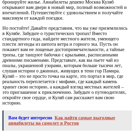
бронируйте жилье. Авиабилеты дешево Москва Куляб
открывают вам двери в новый мир‚ полный возможностей и
впечатлений. Путешествуйте с удовольствием и получайте
максимум от каждой поездки.
Но постойте! Давайте представим‚ что вы уже приземлились
в Кулябе. Забудьте о туристических тропах! Вместо
стандартного гида‚ найдите местного жителя‚ умеющего
плести легенды из шепота ветра и горного эха. Пусть он
покажет вам не лощеные достопримечательности‚ а тайные
тропы‚ где танцуют бабочки с крыльями‚ расписанными
древними письменами. Представьте‚ как вы пьете чай из
пиалы‚ украшенной узорами‚ которым больше тысячи лет‚
слушая истории о джиннах‚ живущих в тени гор Памира.
Куляб – это не просто точка на карте‚ это портал в мир‚ где
реальность переплетается с мифами‚ где каждый камень
хранит свою историю‚ а каждый взгляд местных жителей –
это приглашение к приключению. Забудьте о путеводителях‚
откройте свое сердце‚ и Куляб сам расскажет вам свою
историю.
Вам будет интересно
Как найти самые выгодные
авиабилеты на самолет в Ростов