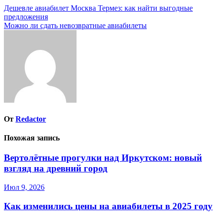
Навигация
Дешевле авиабилет Москва Термез: как найти выгодные
предложения
по
Можно ли сдать невозвратные авиабилеты
записям
От
Redactor
Похожая запись
Вертолётные прогулки над Иркутском: новый
взгляд на древний город
Июл 9, 2026
Как изменились цены на авиабилеты в 2025 году