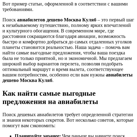
Вот пример статьи‚ оформленной в соответствии с вашими
требованиями.
Поиск
авиабилетов дешево Москва Куляб
– это первый шаг
к незабываемому путешествию‚ полному ярких впечатлений
и культурного обогащения. В современном мире‚ где
расстояния сокращаются благодаря авиации‚ возможность
быстро и комфортно добраться до самых отдаленных уголков
планеты становится реальностью. Наша задача – помочь вам
найти самые выгодные предложения‚ чтобы ваша поездка
была не только приятной‚ но и экономичной. Мы предлагаем
широкий выбор вариантов перелета‚ позволяя подобрать
оптимальный маршрут и время вылета‚ соответствующее
вашим потребностям‚ особенно если вам нужны
авиабилеты
дешево Москва Куляб
.
Как найти самые выгодные
предложения на авиабилеты
Поиск дешевых авиабилетов требует определенной стратегии
и знания некоторых секретов. Вот несколько советов‚ которые
помогут вам сэкономить:
Планируйте заранее:
Чем раньше вы начнете поиск‚