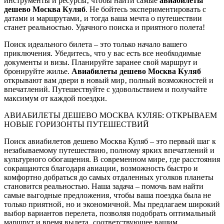
инструменты и ресурсы‚ чтобы найти самые
авиабилеты
дешево Москва Куляб
. Не бойтесь экспериментировать с
датами и маршрутами‚ и тогда ваша мечта о путешествии
станет реальностью. Удачного поиска и приятного полета!
Поиск идеального билета – это только начало вашего
приключения. Убедитесь‚ что у вас есть все необходимые
документы и визы. Планируйте заранее свой маршрут и
бронируйте жилье.
Авиабилеты дешево Москва Куляб
открывают вам двери в новый мир‚ полный возможностей и
впечатлений. Путешествуйте с удовольствием и получайте
максимум от каждой поездки.
АВИАБИЛЕТЫ ДЕШЕВО МОСКВА КУЛЯБ: ОТКРЫВАЕМ
НОВЫЕ ГОРИЗОНТЫ ПУТЕШЕСТВИЙ
Поиск авиабилетов дешево Москва Куляб – это первый шаг к
незабываемому путешествию‚ полному ярких впечатлений и
культурного обогащения. В современном мире‚ где расстояния
сокращаются благодаря авиации‚ возможность быстро и
комфортно добраться до самых отдаленных уголков планеты
становится реальностью. Наша задача – помочь вам найти
самые выгодные предложения‚ чтобы ваша поездка была не
только приятной‚ но и экономичной. Мы предлагаем широкий
выбор вариантов перелета‚ позволяя подобрать оптимальный
маршрут и время вылета‚ соответствующее вашим