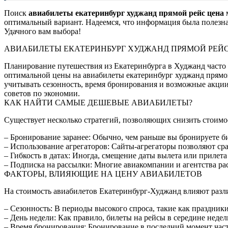
Поиск
авиабилеты екатеринбург худжанд прямой рейс цена
м
оптимальный вариант. Надеемся, что информация была полезна 
Удачного вам выбора!
АВИАБИЛЕТЫ ЕКАТЕРИНБУРГ ХУДЖАНД ПРЯМОЙ РЕЙ
Планирование путешествия из Екатеринбурга в Худжанд часто 
оптимальной цены на авиабилеты екатеринбург худжанд прямой
учитывать сезонность, время бронирования и возможные акции
советов по экономии.
КАК НАЙТИ САМЫЕ ДЕШЕВЫЕ АВИАБИЛЕТЫ?
Существует несколько стратегий, позволяющих снизить стоимо
– Бронирование заранее: Обычно, чем раньше вы бронируете би
– Использование агрегаторов: Сайты-агрегаторы позволяют ср
– Гибкость в датах: Иногда, смещение даты вылета или прилета
– Подписка на рассылки: Многие авиакомпании и агентства р
ФАКТОРЫ, ВЛИЯЮЩИЕ НА ЦЕНУ АВИАБИЛЕТОВ
На стоимость авиабилетов Екатеринбург-Худжанд влияют разл
– Сезонность: В периоды высокого спроса, такие как праздник
– День недели: Как правило, билеты на рейсы в середине недели
– Время бронирования: Бронирование в последний момент час