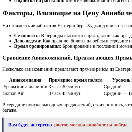
Подписка на рассылки:
Многие авиакомпании и агентст
Факторы, Влияющие на Цену Авиабиле
На стоимость авиабилетов Екатеринбург-Худжанд влияют разл
Сезонность:
В периоды высокого спроса, такие как праз
День недели:
Как правило, билеты на рейсы в середине не
Время бронирования:
Бронирование в последний момен
Сравнение Авиакомпаний, Предлагающих Прям
Несколько авиакомпаний предлагают прямые рейсы из Екатерин
Авиакомпания
Примерное время полета
Уровень 
Уральские авиалинии
3 часа 30 минут
Средний
Somon Air
3 часа 45 минут
Средний ー В
В середине поиска выгодных предложений, стоит помнить, что
багажа.
Вам будет интересно
ростов москва авиабилеты победа