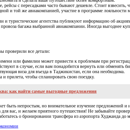
кономить и сделать ваше путешествие более комфортным:
, рейсы с пересадками часто бывают дешевле. Стоит взвесить, чт
дной и той же авиакомпанией, участие в программе лояльности 
ии и туристические агентства публикуют информацию об акциях 
провоза багажа выбранной авиакомпании. Иногда выгоднее купит
вы проверили все детали:
имени или фамилии может привести к проблемам при регистраци
йствуют в случае, если вам понадобится вернуть или обменять би
йствующая виза для въезда в Таджикистан, если она необходима.
а и прилета, чтобы спланировать свою поездку.
ква: как найти самые выгодные предложения
ет быть непростым, но внимательное изучение предложений и ис
для вас, и желаем приятного путешествия! Не забывайте провер
ботьтесь о бронировании трансфера из аэропорта Худжанда до м
 экономии