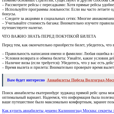
Помимо основных стратегий, существуют и другие способы сэ
– Рассмотрите рейсы с пересадками: Хотя прямые рейсы удобнее
– Используйте программы лояльности: Если вы часто летаете о
бонусы.
– Следите за акциями в социальных сетях: Многие авиакомпан
– Учитывайте стоимость багажа: Внимательно изучите правила 
путешествуете налегке.
ЧТО ВАЖНО ЗНАТЬ ПЕРЕД ПОКУПКОЙ БИЛЕТА
Перед тем, как окончательно приобрести билет, убедитесь, что 
– Правильность написания имени и фамилии: Любая ошибка в 
– Условия возврата и обмена билета: Узнайте, какие условия де
– Наличие визы (если требуется): Убедитесь, что у вас есть де
– Время вылета и прилета: Внимательно проверьте время вылет
Вам будет интересно
Авиабилеты Победа Волгоград-Мос
Поиск авиабилеты екатеринбург худжанд прямой рейс цена мож
оптимальный вариант. Надеемся, что информация была полезна 
ваше путешествие было максимально комфортным, заранее поза
Навигация
Как купить авиабилеты дешево Калининград Москва: секреты