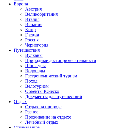
Европа
Австрия
Великобритания
Италия
Испания
Кипр
Греция
Россия
Черногория
Путешествия
Вулканы
Природные достопримечательности
Шоп-туры
Водопады
Гастрономический туризм
Поход
Велотуризм
Объекты Юнеско
Документы для путешествий
Отдых
Отдых на природе
Разное
Проживание на отдыхе
Лечебный отдых
Страны мира