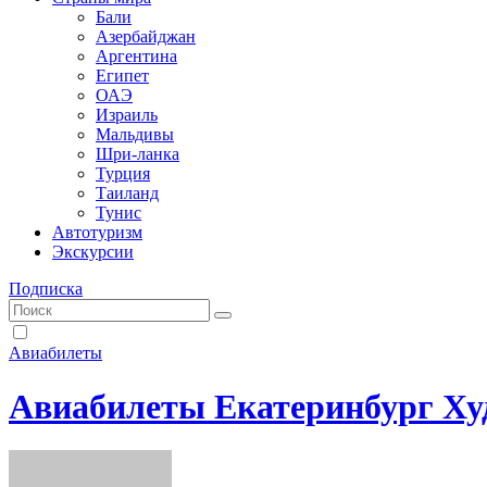
Бали
Азербайджан
Аргентина
Египет
ОАЭ
Израиль
Мальдивы
Шри-ланка
Турция
Таиланд
Тунис
Автотуризм
Экскурсии
Подписка
Авиабилеты
Авиабилеты Екатеринбург Ху