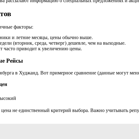
ва рассылают информацию о специальных предложениях и акци
тов
ичные факторы:
дники и летние месяцы, цены обычно выше.
дели (вторник, среда, четверг) дешевле, чем на выходные.
т часто приводит к увеличению цены.
ые Рейсы
бурга в Худжанд. Вот примерное сравнение (данные могут меня
цен
ысокий
 цена не единственный критерий выбора. Важно учитывать репу