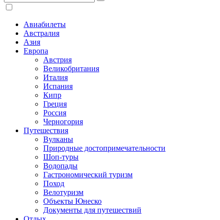
Авиабилеты
Австралия
Азия
Европа
Австрия
Великобритания
Италия
Испания
Кипр
Греция
Россия
Черногория
Путешествия
Вулканы
Природные достопримечательности
Шоп-туры
Водопады
Гастрономический туризм
Поход
Велотуризм
Объекты Юнеско
Документы для путешествий
Отдых