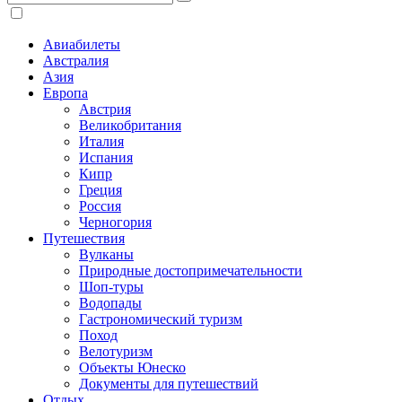
Авиабилеты
Австралия
Азия
Европа
Австрия
Великобритания
Италия
Испания
Кипр
Греция
Россия
Черногория
Путешествия
Вулканы
Природные достопримечательности
Шоп-туры
Водопады
Гастрономический туризм
Поход
Велотуризм
Объекты Юнеско
Документы для путешествий
Отдых