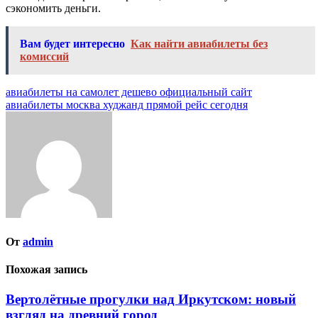
сэкономить деньги.
Вам будет интересно
Как найти авиабилеты без
комиссий
Навигация
авиабилеты на самолет дешево официальный сайт
авиабилеты москва худжанд прямой рейс сегодня
по
записям
От
admin
Похожая запись
Вертолётные прогулки над Иркутском: новый
взгляд на древний город