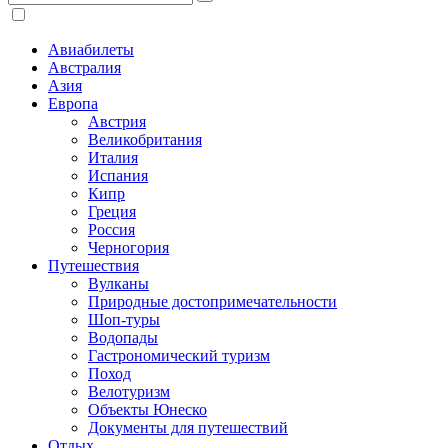
Авиабилеты
Австралия
Азия
Европа
Австрия
Великобритания
Италия
Испания
Кипр
Греция
Россия
Черногория
Путешествия
Вулканы
Природные достопримечательности
Шоп-туры
Водопады
Гастрономический туризм
Поход
Велотуризм
Объекты Юнеско
Документы для путешествий
Отдых