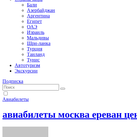
Бали
Азербайджан
Аргентина
Египет
ОАЭ
Израиль
Мальдивы
Шри-ланка
Турция
Таиланд
Тунис
Автотуризм
Экскурсии
Подписка
Авиабилеты
авиабилеты москва ереван це