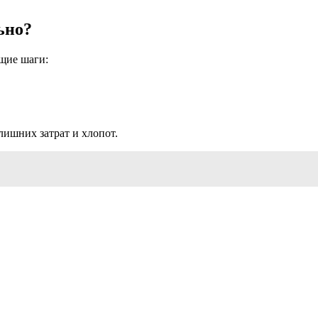
ьно?
щие шаги:
лишних затрат и хлопот.