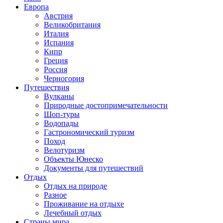
Европа
Австрия
Великобритания
Италия
Испания
Кипр
Греция
Россия
Черногория
Путешествия
Вулканы
Природные достопримечательности
Шоп-туры
Водопады
Гастрономический туризм
Поход
Велотуризм
Объекты Юнеско
Документы для путешествий
Отдых
Отдых на природе
Разное
Проживание на отдыхе
Лечебный отдых
Страны мира