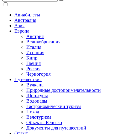
Авиабилеты
Австралия
Азия
Европа
Австрия
Великобритания
Италия
Испания
Кипр
Греция
Россия
Черногория
Путешествия
Вулканы
Природные достопримечательности
Шоп-туры
Водопады
Гастрономический туризм
Поход
Велотуризм
Объекты Юнеско
Документы для путешествий
Отдых