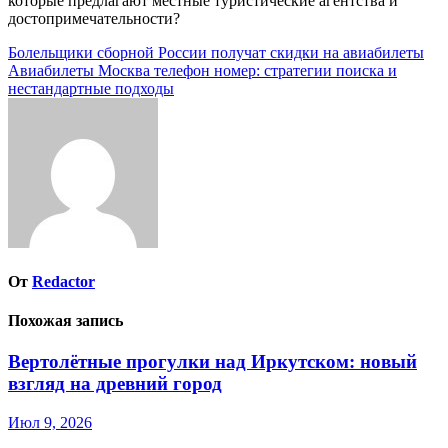
которые предлагают местные туристические агентства и
достопримечательности?
Навигация
Болельщики сборной России получат скидки на авиабилеты
Авиабилеты Москва телефон номер: стратегии поиска и
по
нестандартные подходы
записям
От
Redactor
Похожая запись
Вертолётные прогулки над Иркутском: новый
взгляд на древний город
Июл 9, 2026