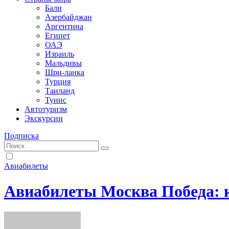
Бали
Азербайджан
Аргентина
Египет
ОАЭ
Израиль
Мальдивы
Шри-ланка
Турция
Таиланд
Тунис
Автотуризм
Экскурсии
Подписка
Авиабилеты
Авиабилеты Москва Победа: к