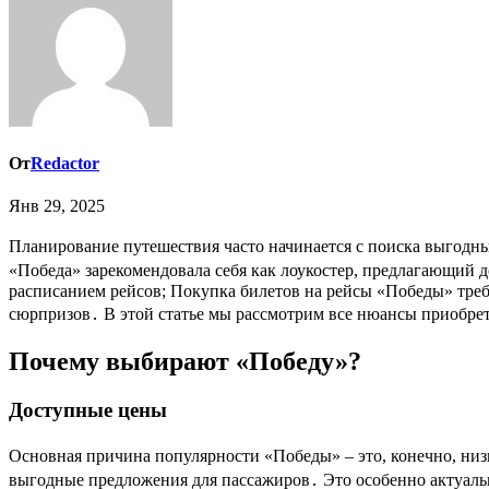
От
Redactor
Янв 29, 2025
Планирование путешествия часто начинается с поиска выгодных авиабилетов, и для многих россиян направление Москва, это отправная точка для дальнейших приключений․ Авиакомпания
«Победа» зарекомендовала себя как лоукостер, предлагающий 
расписанием рейсов; Покупка билетов на рейсы «Победы» треб
сюрпризов․ В этой статье мы рассмотрим все нюансы приобре
Почему выбирают «Победу»?
Доступные цены
Основная причина популярности «Победы» – это, конечно, низк
выгодные предложения для пассажиров․ Это особенно актуаль