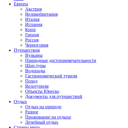
Европа
Австрия
Великобритания
Италия
Испания
Кипр
Греция
Россия
Черногория
Путешествия
Вулканы
Природные достопримечательности
Шоп-туры
Водопады
Гастрономический туризм
Поход
Велотуризм
Объекты Юнеско
Документы для путешествий
Отдых
Отдых на природе
Разное
Проживание на отдыхе
Лечебный отдых
Страны мира