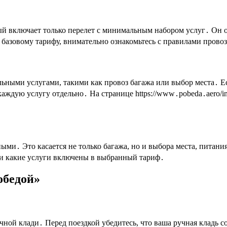
й включает только перелет с минимальным набором услуг․ Он о
базовому тарифу, внимательно ознакомьтесь с правилами провоз
ьными услугами, такими как провоз багажа или выбор места․ Е
аждую услугу отдельно․ На странице https://www․pobeda․aero/info
ми․ Это касается не только багажа, но и выбора места, питани
е и какие услуги включены в выбранный тариф․
обедой»
учной клади․ Перед поездкой убедитесь, что ваша ручная кладь