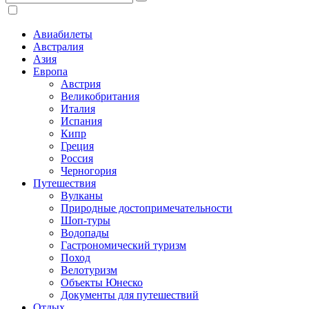
Авиабилеты
Австралия
Азия
Европа
Австрия
Великобритания
Италия
Испания
Кипр
Греция
Россия
Черногория
Путешествия
Вулканы
Природные достопримечательности
Шоп-туры
Водопады
Гастрономический туризм
Поход
Велотуризм
Объекты Юнеско
Документы для путешествий
Отдых