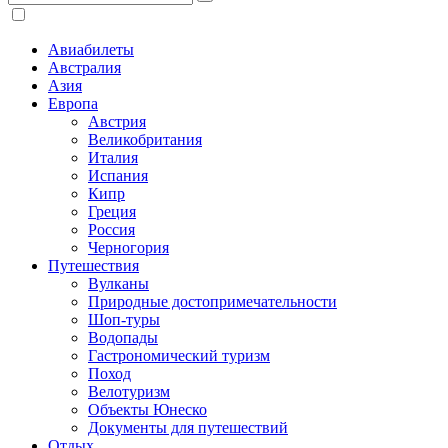
Авиабилеты
Австралия
Азия
Европа
Австрия
Великобритания
Италия
Испания
Кипр
Греция
Россия
Черногория
Путешествия
Вулканы
Природные достопримечательности
Шоп-туры
Водопады
Гастрономический туризм
Поход
Велотуризм
Объекты Юнеско
Документы для путешествий
Отдых