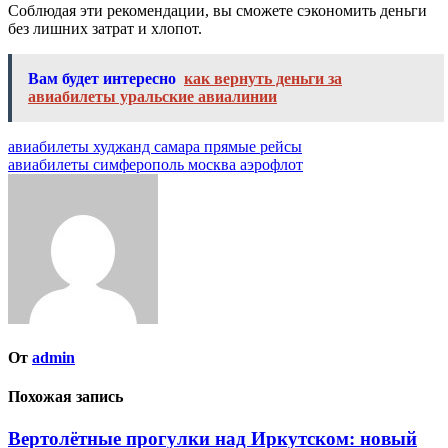
Соблюдая эти рекомендации, вы сможете сэкономить деньги
без лишних затрат и хлопот.
Вам будет интересно
как вернуть деньги за
авиабилеты уральские авиалинии
Навигация
авиабилеты худжанд самара прямые рейсы
авиабилеты симферополь москва аэрофлот
по
записям
От
admin
Похожая запись
Вертолётные прогулки над Иркутском: новый