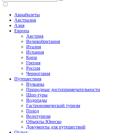
Авиабилеты
Австралия
Азия
Европа
Австрия
Великобритания
Италия
Испания
Кипр
Греция
Россия
Черногория
Путешествия
Вулканы
Природные достопримечательности
Шоп-туры
Водопады
Гастрономический туризм
Поход
Велотуризм
Объекты Юнеско
Документы для путешествий
Отдых