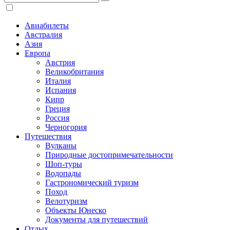
Авиабилеты
Австралия
Азия
Европа
Австрия
Великобритания
Италия
Испания
Кипр
Греция
Россия
Черногория
Путешествия
Вулканы
Природные достопримечательности
Шоп-туры
Водопады
Гастрономический туризм
Поход
Велотуризм
Объекты Юнеско
Документы для путешествий
Отдых