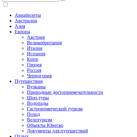
Авиабилеты
Австралия
Азия
Европа
Австрия
Великобритания
Италия
Испания
Кипр
Греция
Россия
Черногория
Путешествия
Вулканы
Природные достопримечательности
Шоп-туры
Водопады
Гастрономический туризм
Поход
Велотуризм
Объекты Юнеско
Документы для путешествий
Отдых