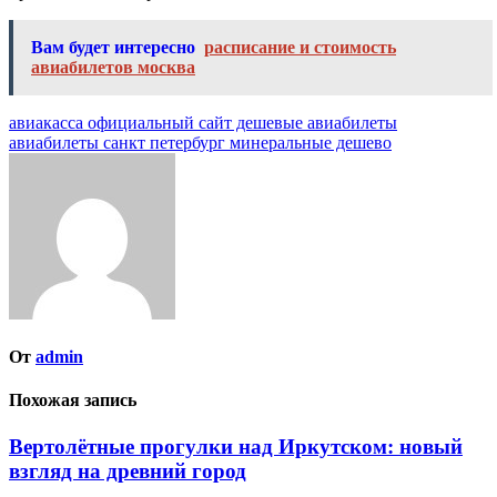
Вам будет интересно
расписание и стоимость
авиабилетов москва
Навигация
авиакасса официальный сайт дешевые авиабилеты
авиабилеты санкт петербург минеральные дешево
по
записям
От
admin
Похожая запись
Вертолётные прогулки над Иркутском: новый
взгляд на древний город