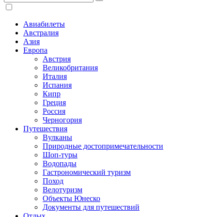
Авиабилеты
Австралия
Азия
Европа
Австрия
Великобритания
Италия
Испания
Кипр
Греция
Россия
Черногория
Путешествия
Вулканы
Природные достопримечательности
Шоп-туры
Водопады
Гастрономический туризм
Поход
Велотуризм
Объекты Юнеско
Документы для путешествий
Отдых