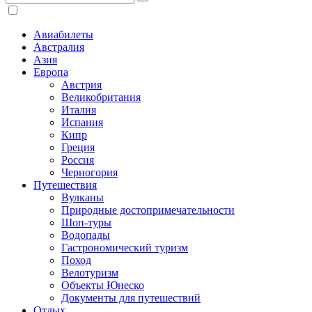
Авиабилеты
Австралия
Азия
Европа
Австрия
Великобритания
Италия
Испания
Кипр
Греция
Россия
Черногория
Путешествия
Вулканы
Природные достопримечательности
Шоп-туры
Водопады
Гастрономический туризм
Поход
Велотуризм
Объекты Юнеско
Документы для путешествий
Отдых