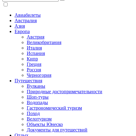
Авиабилеты
Австралия
Азия
Европа
Австрия
Великобритания
Италия
Испания
Кипр
Греция
Россия
Черногория
Путешествия
Вулканы
Природные достопримечательности
Шоп-туры
Водопады
Гастрономический туризм
Поход
Велотуризм
Объекты Юнеско
Документы для путешествий
Отдых