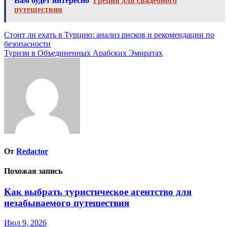
Вам будет интересно
Греция для свадебного
путешествия
Навигация
Стоит ли ехать в Турцию: анализ рисков и рекомендации по
безопасности
по
Туризм в Объединенных Арабских Эмиратах
записям
От
Redactor
Похожая запись
Как выбрать туристическое агентство для
незабываемого путешествия
Июл 9, 2026