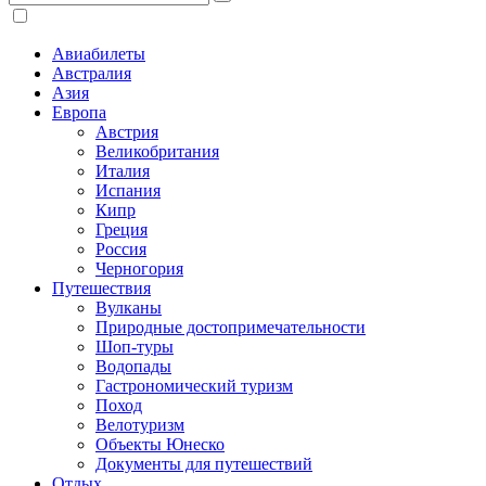
Авиабилеты
Австралия
Азия
Европа
Австрия
Великобритания
Италия
Испания
Кипр
Греция
Россия
Черногория
Путешествия
Вулканы
Природные достопримечательности
Шоп-туры
Водопады
Гастрономический туризм
Поход
Велотуризм
Объекты Юнеско
Документы для путешествий
Отдых