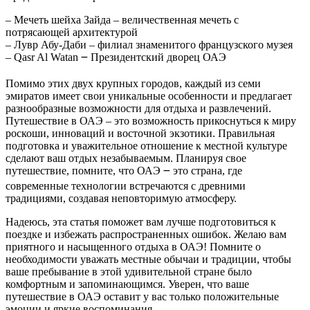
– Мечеть шейха Зайда – величественная мечеть с
потрясающей архитектурой
– Лувр Абу-Даби – филиал знаменитого французского музея
– Qasr Al Watan ౼ Президентский дворец ОАЭ
Помимо этих двух крупных городов, каждый из семи
эмиратов имеет свои уникальные особенности и предлагает
разнообразные возможности для отдыха и развлечений.
Путешествие в ОАЭ – это возможность прикоснуться к миру
роскоши, инноваций и восточной экзотики. Правильная
подготовка и уважительное отношение к местной культуре
сделают ваш отдых незабываемым. Планируя свое
путешествие, помните, что ОАЭ ౼ это страна, где
современные технологии встречаются с древними
традициями, создавая неповторимую атмосферу.
Надеюсь, эта статья поможет вам лучше подготовиться к
поездке и избежать распространенных ошибок. Желаю вам
приятного и насыщенного отдыха в ОАЭ! Помните о
необходимости уважать местные обычаи и традиции, чтобы
ваше пребывание в этой удивительной стране было
комфортным и запоминающимся. Уверен, что ваше
путешествие в ОАЭ оставит у вас только положительные
эмоции и яркие воспоминания.