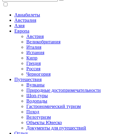
Авиабилеты
Австралия
Азия
Европа
Австрия
Великобритания
Италия
Испания
Кипр
Греция
Россия
Черногория
Путешествия
Вулканы
Природные достопримечательности
Шоп-туры
Водопады
Гастрономический туризм
Поход
Велотуризм
Объекты Юнеско
Документы для путешествий
Отдых