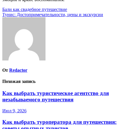
Навигация
Бали как свадебное путешествие
Тунис: Достопримечательности, цены и экскурсии
по
записям
От
Redactor
Похожая запись
Как выбрать туристическое агентство для
незабываемого путешествия
Июл 9, 2026
Как выбрать туроператора для путешествия:
советы опытных туристов