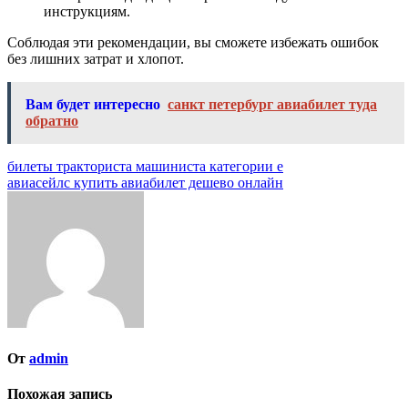
инструкциям.
Соблюдая эти рекомендации, вы сможете избежать ошибок
без лишних затрат и хлопот.
Вам будет интересно
санкт петербург авиабилет туда
обратно
Навигация
билеты тракториста машиниста категории е
авиасейлс купить авиабилет дешево онлайн
по
записям
От
admin
Похожая запись