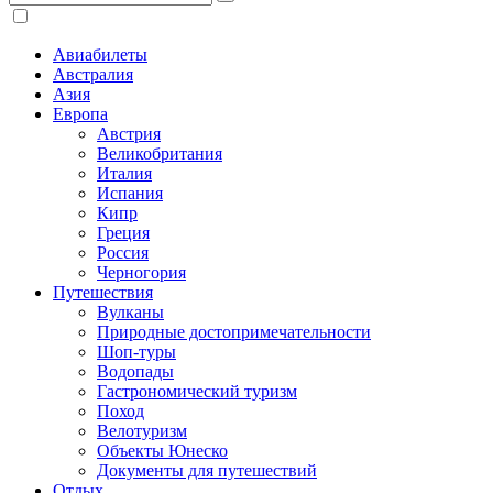
Авиабилеты
Австралия
Азия
Европа
Австрия
Великобритания
Италия
Испания
Кипр
Греция
Россия
Черногория
Путешествия
Вулканы
Природные достопримечательности
Шоп-туры
Водопады
Гастрономический туризм
Поход
Велотуризм
Объекты Юнеско
Документы для путешествий
Отдых