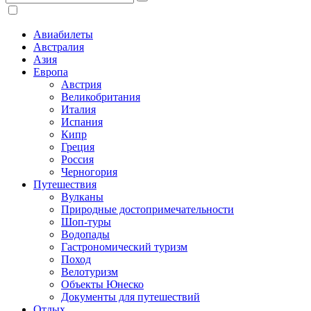
Авиабилеты
Австралия
Азия
Европа
Австрия
Великобритания
Италия
Испания
Кипр
Греция
Россия
Черногория
Путешествия
Вулканы
Природные достопримечательности
Шоп-туры
Водопады
Гастрономический туризм
Поход
Велотуризм
Объекты Юнеско
Документы для путешествий
Отдых