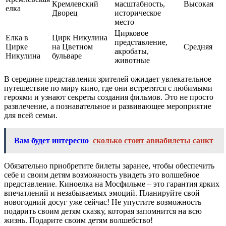
Кремлевский
масштабность,
Высокая
елка
Дворец
историческое
место
Цирковое
Елка в
Цирк Никулина
представление,
Цирке
на Цветном
Средняя
акробаты,
Никулина
бульваре
животные
В середине представления зрителей ожидает увлекательное
путешествие по миру кино, где они встретятся с любимыми
героями и узнают секреты создания фильмов. Это не просто
развлечение, а познавательное и развивающее мероприятие
для всей семьи.
Вам будет интересно
сколько стоит авиабилеты санкт
Обязательно приобретите билеты заранее, чтобы обеспечить
себе и своим детям возможность увидеть это волшебное
представление. Киноелка на Мосфильме – это гарантия ярких
впечатлений и незабываемых эмоций. Планируйте свой
новогодний досуг уже сейчас! Не упустите возможность
подарить своим детям сказку, которая запомнится на всю
жизнь. Подарите своим детям волшебство!