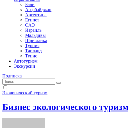
Бали
Азербайджан
Аргентина
Египет
ОАЭ
Израиль
Мальдивы
Шри-ланка
Турция
Таиланд
Тунис
Автотуризм
Экскурсии
Подписка
Экологический туризм
Бизнес экологического туриз