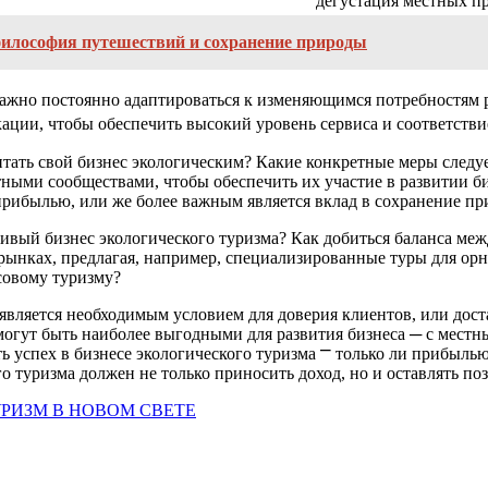
дегустация местных п
философия путешествий и сохранение природы
, важно постоянно адаптироваться к изменяющимся потребностям
ции, чтобы обеспечить высокий уровень сервиса и соответстви
читать свой бизнес экологическим? Какие конкретные меры след
ыми сообществами, чтобы обеспечить их участие в развитии биз
и прибылью, или же более важным является вклад в сохранение 
чивый бизнес экологического туризма? Как добиться баланса ме
ынках, предлагая, например, специализированные туры для орни
совому туризму?
является необходимым условием для доверия клиентов, или дос
могут быть наиболее выгодными для развития бизнеса ─ с мес
ть успех в бизнесе экологического туризма ⎻ только ли прибыль
 туризма должен не только приносить доход, но и оставлять по
РИЗМ В НОВОМ СВЕТЕ