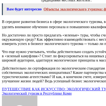
традициями местных жителей․
Вам будет интересно
Объекты экологического туризма: 
В середине развития бизнеса в сфере экологического туризма
уделять внимание обучению персонала и повышению квалифика
Но достаточно ли просто предлагать «зеленые» туры, чтобы с
окружающую среду? Как эффективно взаимодействовать с местн
измерить успех в бизнесе экологического туризма ─ только л
Что еще нужно учитывать, чтобы действительно создать устой
в «зеленый камуфляж»? Стоит ли фокусироваться на нишевых р
широкой аудитории, адаптируя экологические принципы к мас
Действительно ли сертификация по экологическим стандартам 
собственных экологических инициативах? Какие партнерства 
туристическими агентствами? И как, в конечном счете, измери
улучшение жизни людей? Ведь успешный бизнес экологического
Навигация
ПУТЕШЕСТВИЕ КАК ИСКУССТВО: ЭКОЛОГИЧЕСКИЙ ТУ
Экологический туризм в Республике Коми
по
записям