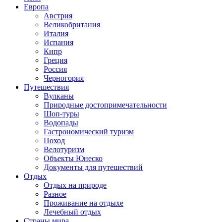
Европа
Австрия
Великобритания
Италия
Испания
Кипр
Греция
Россия
Черногория
Путешествия
Вулканы
Природные достопримечательности
Шоп-туры
Водопады
Гастрономический туризм
Поход
Велотуризм
Объекты Юнеско
Документы для путешествий
Отдых
Отдых на природе
Разное
Проживание на отдыхе
Лечебный отдых
Страны мира