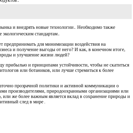
родуктов․
 рынка и внедрять новые технологии․ Необходимо также
е экологическим стандартам․
ует предпринимать для минимизации воздействия на
неса и получение выгоды от него? И как, в конечном итоге,
природы и улучшение жизни людей?
жду прибылью и принципами устойчивости, чтобы не скатиться
тологов или ботаников, или лучше стремиться к более
таточно прозрачной политики и активной коммуникации о
тными производителями, природоохранными организациями или
ю, или же более важным является вклад в сохранение природы и
зитивный след в мире․