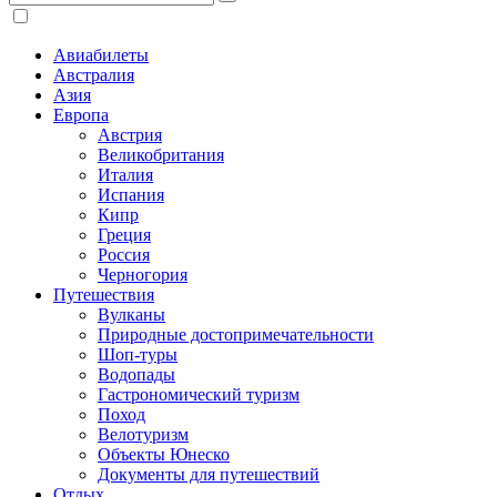
Авиабилеты
Австралия
Азия
Европа
Австрия
Великобритания
Италия
Испания
Кипр
Греция
Россия
Черногория
Путешествия
Вулканы
Природные достопримечательности
Шоп-туры
Водопады
Гастрономический туризм
Поход
Велотуризм
Объекты Юнеско
Документы для путешествий
Отдых