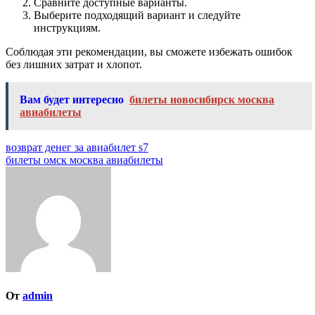
Сравните доступные варианты.
Выберите подходящий вариант и следуйте
инструкциям.
Соблюдая эти рекомендации, вы сможете избежать ошибок
без лишних затрат и хлопот.
Вам будет интересно
билеты новосибирск москва
авиабилеты
Навигация
возврат денег за авиабилет s7
билеты омск москва авиабилеты
по
записям
От
admin