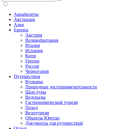
Авиабилеты
Австралия
Азия
Европа
Австрия
Великобритания
Италия
Испания
Кипр
Греция
Россия
Черногория
Путешествия
Вулканы
Природные достопримечательности
Шоп-туры
Водопады
Гастрономический туризм
Поход
Велотуризм
Объекты Юнеско
Документы для путешествий
Отдых