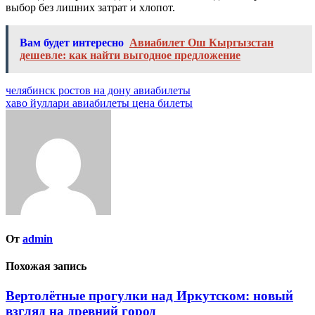
выбор без лишних затрат и хлопот.
Вам будет интересно
Авиабилет Ош Кыргызстан
дешевле: как найти выгодное предложение
Навигация
челябинск ростов на дону авиабилеты
хаво йуллари авиабилеты цена билеты
по
записям
От
admin
Похожая запись
Вертолётные прогулки над Иркутском: новый
взгляд на древний город