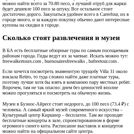
можно найти всего за 70-80 песо, а лучший отруб для жарки
будет дешевле 100 песо за штуку. Все остальное стоит
достаточно дорого. Закупаться удобнее всего в Carrefour, их в
городе много, и за каждую покупку обычно дают интересные
купоны на скидки в городе.
Сколько стоят развлечения и музеи
В БА есть бесплатные обзорные туры по самым посещаемым
районам города. Гиды ведут их за чаевые. Искать можно тут:
freewalkertours.com , buenosairesfreewalks , bafreetour.com .
Если хочется посмотреть знаменитую трущобу Villa 31 около
вокзала Retiro, то туда сложно найти даже платные туры,
поэтому лучше хотя бы взять в компанию пару местных ребят.
Впрочем, там не так опасно: днем без ценностей вполне
можно прогуляться и посмотреть на обычную жизнь.
Музеи в Буэнос-Айресе стоят недорого, до 100 песо (73.4 ₽) с
человека. А самый яркий музей современного искусства –
Культурный центр Киршнер – бесплатен. Там же проходят
бесплатные концерты в зале, спроектированном в форме
огромного синего кита. Расписание выставок и концертов
можно найти на официальном сайте центра.