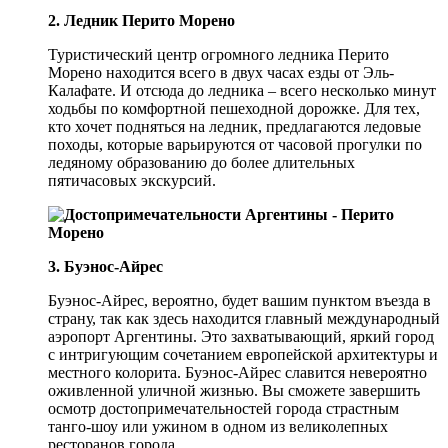
2. Ледник Перито Морено
Туристический центр огромного ледника Перито
Морено находится всего в двух часах езды от Эль-
Калафате. И отсюда до ледника – всего несколько минут
ходьбы по комфортной пешеходной дорожке. Для тех,
кто хочет подняться на ледник, предлагаются ледовые
походы, которые варьируются от часовой прогулки по
ледяному образованию до более длительных
пятичасовых экскурсий.
3. Буэнос-Айрес
Буэнос-Айрес, вероятно, будет вашим пунктом въезда в
страну, так как здесь находится главный международный
аэропорт Аргентины. Это захватывающий, яркий город
с интригующим сочетанием европейской архитектуры и
местного колорита. Буэнос-Айрес славится невероятно
оживленной уличной жизнью. Вы сможете завершить
осмотр достопримечательностей города страстным
танго-шоу или ужином в одном из великолепных
ресторанов города.