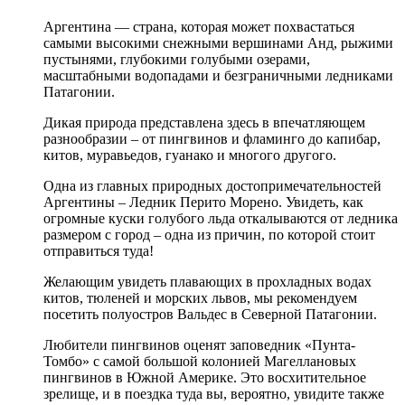
Аргентина — страна, которая может похвастаться
самыми высокими снежными вершинами Анд, рыжими
пустынями, глубокими голубыми озерами,
масштабными водопадами и безграничными ледниками
Патагонии.
Дикая природа представлена здесь в впечатляющем
разнообразии – от пингвинов и фламинго до капибар,
китов, муравьедов, гуанако и многого другого.
Одна из главных природных достопримечательностей
Аргентины – Ледник Перито Морено. Увидеть, как
огромные куски голубого льда откалываются от ледника
размером с город – одна из причин, по которой стоит
отправиться туда!
Желающим увидеть плавающих в прохладных водах
китов, тюленей и морских львов, мы рекомендуем
посетить полуостров Вальдес в Северной Патагонии.
Любители пингвинов оценят заповедник «Пунта-
Томбо» с самой большой колонией Магеллановых
пингвинов в Южной Америке. Это восхитительное
зрелище, и в поездка туда вы, вероятно, увидите также