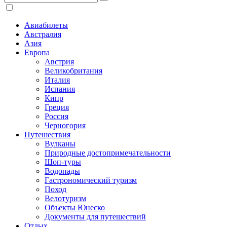
Авиабилеты
Австралия
Азия
Европа
Австрия
Великобритания
Италия
Испания
Кипр
Греция
Россия
Черногория
Путешествия
Вулканы
Природные достопримечательности
Шоп-туры
Водопады
Гастрономический туризм
Поход
Велотуризм
Объекты Юнеско
Документы для путешествий
Отдых