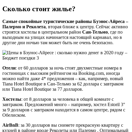
Сколько стоит жилье?
Самые спокойные туристические районы Буэнос-Айреса –
Палермо и Реколета
, вторая ближе к центру. Сейчас активно
строятся хостелы в центральном район
Сан-Тельмо
, где по
выходным на улицах начинается настоящий карнавал, но в
другие дни ночью там может быть не очень безопасно.
Отели
: от 60 долларов за ночь стоят двухместные номера в
гостиницах с высоким рейтингом на Booking.com, иногда
можно найти даже 4* предложения – как, например, новый
Tiana Hotel Boutique в Сан-Тельмо за 62 доллара с завтраком
или Tiana Hotel Boutique за 77 долларов.
Хостелы
: от 8 долларов за человека в общей комнате с
завтраком. Предложений много – например, хостел Estoril 3°
за 9 долларов с завтраком находится в самом центре, рядом с
Обелиском.
AirBnB
: за 30 долларов вы снимете прекрасную квартиру с
кухней в районе вроде Реколеты или Палермо . Оптимальный