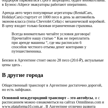
бордюров парковаться строго запрещено, будьте внимательны:
в Буэнос-Айресе эвакуаторы работают оперативно.
Аренда авто через популярные агрегаторы (RentalCars,
HolidayCars) стартует от 1000 песо в день за автомобиль
эконом-класса (типа Chevrolet Celta) c механической коробкой.
В цену входит только базовая ограниченная страховка.
Всегда внимательно читайте условия договора!
Прочитайте нашу статью “ Как не переплатить
при аренде машины “, где мы расписали 6
способов честного отъема денег конторами у
путешественника.
Бензин в Аргентине стоит около 28 песо (20.6 ₽), актуальные
цены здесь .
В другие города
Общественный транспорт в Аргентине достаточно дорогой,
но есть лайфхаки.
Основной междугородний транспорт – это автобусы
, и с
расписанием можно ознакомиться на сайтах Omnilineas.com и
www.plataforma10.com.ar . В Аргентине отлично развита