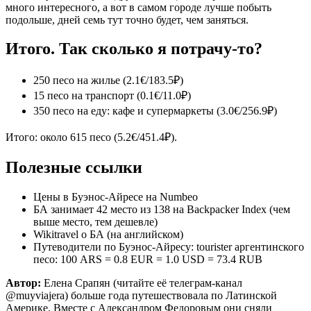
много интересного, а вот в самом городе лучше побыть
подольше, дней семь тут точно будет, чем заняться.
Итого. Так сколько я потрачу-то?
250 песо на жилье (2.1€/183.5₽)
15 песо на транспорт (0.1€/11.0₽)
350 песо на еду: кафе и супермаркеты (3.0€/256.9₽)
Итого: около 615 песо (5.2€/451.4₽).
Полезные ссылки
Цены в Буэнос-Айресе на Numbeo
БА занимает 42 место из 138 на Backpacker Index (чем
выше место, тем дешевле)
Wikitravel о БА (на английском)
Путеводители по Буэнос-Айресу: tourister аргентинского
песо: 100 ARS = 0.8 EUR = 1.0 USD = 73.4 RUB
Автор:
Елена Срапян (читайте её телеграм-канал
@muyviajera) больше года путешествовала по Латинской
Америке. Вместе с Александром Федоровым они сняли