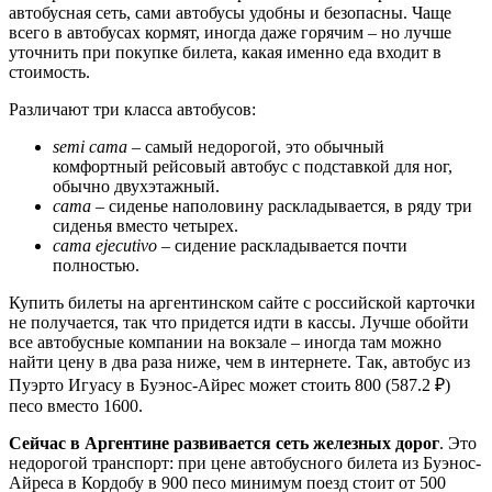
автобусная сеть, сами автобусы удобны и безопасны. Чаще
всего в автобусах кормят, иногда даже горячим – но лучше
уточнить при покупке билета, какая именно еда входит в
стоимость.
Различают три класса автобусов:
semi cama
– самый недорогой, это обычный
комфортный рейсовый автобус с подставкой для ног,
обычно двухэтажный.
cama
– сиденье наполовину раскладывается, в ряду три
сиденья вместо четырех.
cama ejecutivo
– сидение раскладывается почти
полностью.
Купить билеты на аргентинском сайте с российской карточки
не получается, так что придется идти в кассы. Лучше обойти
все автобусные компании на вокзале – иногда там можно
найти цену в два раза ниже, чем в интернете. Так, автобус из
Пуэрто Игуасу в Буэнос-Айрес может стоить 800 (587.2 ₽)
песо вместо 1600.
Сейчас в Аргентине развивается сеть железных дорог
. Это
недорогой транспорт: при цене автобусного билета из Буэнос-
Айреса в Кордобу в 900 песо минимум поезд стоит от 500