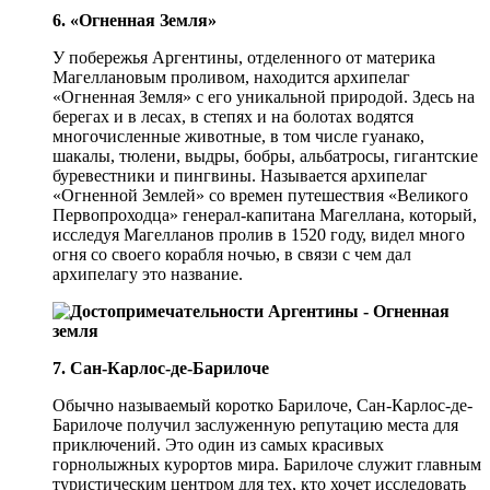
6. «Огненная Земля»
У побережья Аргентины, отделенного от материка
Магеллановым проливом, находится архипелаг
«Огненная Земля» с его уникальной природой. Здесь на
берегах и в лесах, в степях и на болотах водятся
многочисленные животные, в том числе гуанако,
шакалы, тюлени, выдры, бобры, альбатросы, гигантские
буревестники и пингвины. Называется архипелаг
«Огненной Землей» со времен путешествия «Великого
Первопроходца» генерал-капитана Магеллана, который,
исследуя Магелланов пролив в 1520 году, видел много
огня со своего корабля ночью, в связи с чем дал
архипелагу это название.
7. Сан-Карлос-де-Барилоче
Обычно называемый коротко Барилоче, Сан-Карлос-де-
Барилоче получил заслуженную репутацию места для
приключений. Это один из самых красивых
горнолыжных курортов мира. Барилоче служит главным
туристическим центром для тех, кто хочет исследовать