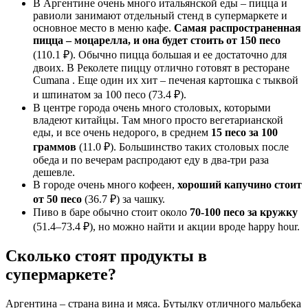
В Аргентине очень много итальянской еды – пицца и
равиоли занимают отдельный стенд в супермаркете и
основное место в меню кафе.
Самая распространенная
пицца – моцарелла, и она будет стоить от 150 песо
(110.1 ₽). Обычно пицца большая и ее достаточно для
двоих. В Реколете пиццу отлично готовят в ресторане
Cumana . Еще один их хит – печеная картошка с тыквой
и шпинатом за 100 песо (73.4 ₽).
В центре города очень много столовых, которыми
владеют китайцы. Там много просто вегетарианской
еды, и все очень недорого, в среднем
15 песо за 100
граммов
(11.0 ₽). Большинство таких столовых после
обеда и по вечерам распродают еду в два-три раза
дешевле.
В городе очень много кофеен,
хороший капучино стоит
от 50 песо
(36.7 ₽) за чашку.
Пиво в баре обычно стоит около
70-100 песо за кружку
(51.4–73.4 ₽), но можно найти и акции вроде happy hour.
Сколько стоят продукты в
супермаркете?
Аргентина – страна вина и мяса. Бутылку отличного мальбека