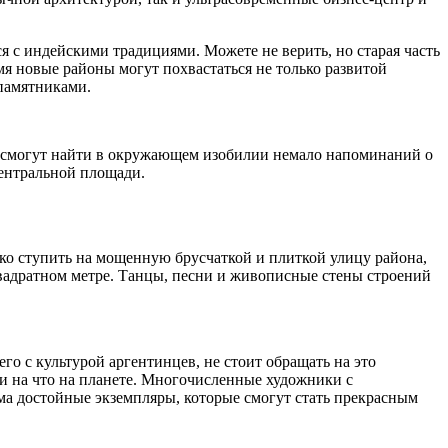
ся с индейскими традициями. Можете не верить, но старая часть
я новые районы могут похвастаться не только развитой
 памятниками.
да смогут найти в окружающем изобилии немало напоминаний о
центральной площади.
ько ступить на мощенную брусчаткой и плиткой улицу района,
квадратном метре. Танцы, песни и живописные стены строений
го с культурой аргентинцев, не стоит обращать на это
и на что на планете. Многочисленные художники с
ма достойные экземпляры, которые смогут стать прекрасным