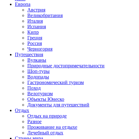
Европа
Австрия
Великобритания
Италия
Испания
Кипр
Греция
Россия
Черногория
Путешествия
Вулканы
Природные достопримечательности
Шоп-туры
Водопады
Гастрономический туризм
Поход
Велотуризм
Объекты Юнеско
Документы для путешествий
Отдых
Отдых на природе
Разное
Проживание на отдыхе
Лечебный отдых
Страны мира