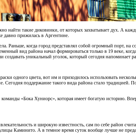
но найти такие диковинки, от которых захватывает дух. А кажды
же давно прижилась в Аргентине.
ела. Раньше, когда город представлял собой огромный порт, на 
енный вид района начал формироваться только в 19 веке, когд
ли создавать уникальный уголок, который сегодня напоминает р
 краски одного цвета, вот им и приходилось использовать неско
ние. Сегодня поддержание такого вида района стало традицией. 
 команды «Бока Хуниорс», которая имеет богатую историю. Впер
влекательность и широкую известность, сам по себе район счит
 улицы Каминито. А в темное время суток вообще лучше не преда