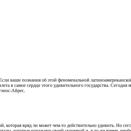
лета в самое сердце этого удивительного государства. Сегодня 
уэнос-Айрес.
й, которая вряд ли может чем-то действительно удивить. Но се
рталы, которые поражают своей скромной и, в то же время, необ