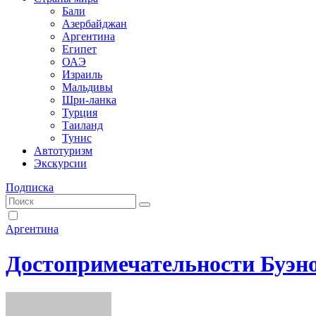
Бали
Азербайджан
Аргентина
Египет
ОАЭ
Израиль
Мальдивы
Шри-ланка
Турция
Таиланд
Тунис
Автотуризм
Экскурсии
Подписка
Аргентина
Достопримечательности Буэн