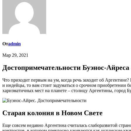
От
admin
Мар 29, 2021
Достопримечательности Буэнос-Айреса
Что приходит первым на ум, когда речь заходит об Аргентине? Если ваши познания об этой феноменальной латиноамериканской стране ограничиваются такими понятиями, как футбол, танго
и индейцы, то вам стоит задуматься о срочном приобретении би
харизматичных мест на планете – столицу Аргентины, город Б
Старая колония в Новом Свете
Еще совсем недавно Аргентина считалась слаборазвитой страно
контрастов, в котором прекрасно уживаются как испанские ква