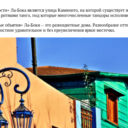
ти» Ла-Бока является улица Каминито, на которой существует и
 ритмами танго, под которые многочисленные танцоры исполня
лые объятия» Ла-Боки – это разноцветные дома. Разнообразие отт
оистине удивительное и без преувеличения яркое местечко.