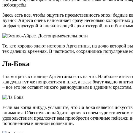
небоскребы.
Здесь есть все, чтобы ощутить преемственность эпох: бедные к
Буэнос-Айреса очень напоминает сразу несколько колоритных у
инфраструктурой и впечатляющей архитектурой, но и богатыми
Те, кто хорошо знают историю Аргентины, на долю которой в
тех далеких временах. В частности, сохранились популярные к
Ла-Бока
Посмотреть в столице Аргентины есть на что. Наиболее извест
как душа тут же попроситься в пляс, а глаза будут жадно впи
– все это не оставит никого равнодушным к здешним красотам,
Если вы когда-нибудь услышите, что Ла-Бока является искусст
внимания. Обязательно найдите время в своем туристическом 
удовольствием предложат вам приобрести отличные пейзажи на
пополнением к личной коллекции.