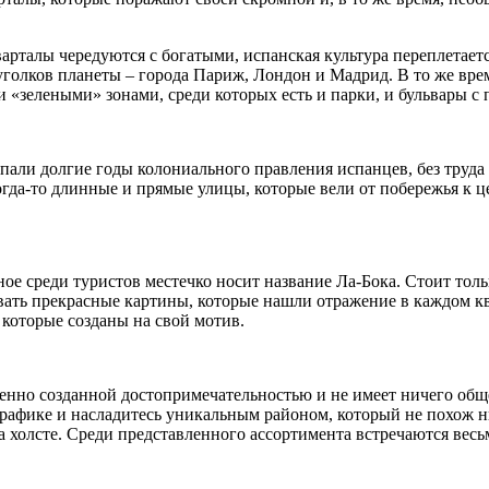
варталы чередуются с богатыми, испанская культура переплетает
голков планеты – города Париж, Лондон и Мадрид. В то же врем
 «зелеными» зонами, среди которых есть и парки, и бульвары с
ыпали долгие годы колониального правления испанцев, без тру
огда-то длинные и прямые улицы, которые вели от побережья к 
ное среди туристов местечко носит название Ла-Бока. Стоит тол
тывать прекрасные картины, которые нашли отражение в каждом 
 которые созданы на свой мотив.
венно созданной достопримечательностью и не имеет ничего обще
графике и насладитесь уникальным районом, который не похож н
 холсте. Среди представленного ассортимента встречаются весь