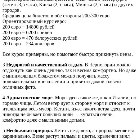
(лететь 3,5 часа), Киева (2,5 часа), Минска (2,5 часа) и других
городов.
Средняя цена билетов в обе стороны 200-300 евро
Ориентировочный курс евро:
200 евро = 14800 рублей
200 евро = 6200 гривен
200 евро = 470 белорусских рублей
200 евро = 234 долларов
Все курсы примерны, но помогают быстро прикинуть цены .
3
Недорогой и качественный отдых.
В Черногории можно
отдохнуть как очень дешево, так и весьма комфортно. Но даже
с минимальным бюджетом можно получить массу
положительных впечатлений и привезти домой тысячи
отличных фото.
4
Адриатическое море.
Море здесь такое же, как в Италии, но
гораздо чище. Летом ветер дует в сторону моря и относит к
итальянцам весь мусор. Кстати, из-за такого ветра здесь почти
никогда не бывает больших волн — купаться очень
комфортно даже с маленькими детьми.
5
Необычная природа.
Лететь не далеко, а природа меняется
кардинально. Везде растут пальмы и цветы, крылечки вилл