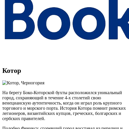
Котор
На берегу Боко-Которской бухты расположился уникальный
город, сохраняющий в течение 4-х столетий свою
венецианскую аутентичность, когда он играл роль крупного
торгового и морского порта. История Котора помнит римских
легионеров, византийских купцов, греческих, болгарских и
сербских правителей.
Подобно Фениксу, сгоревший город восставал из пепелищ и