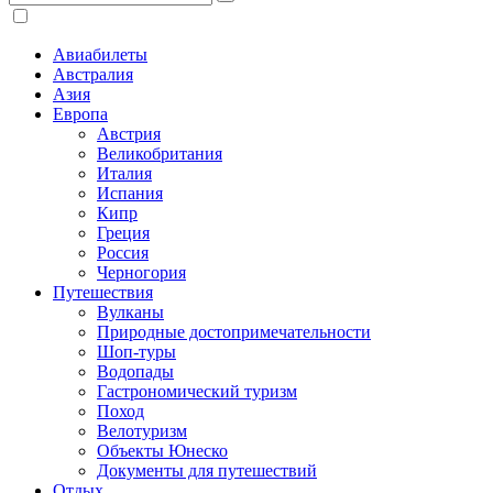
Авиабилеты
Австралия
Азия
Европа
Австрия
Великобритания
Италия
Испания
Кипр
Греция
Россия
Черногория
Путешествия
Вулканы
Природные достопримечательности
Шоп-туры
Водопады
Гастрономический туризм
Поход
Велотуризм
Объекты Юнеско
Документы для путешествий
Отдых