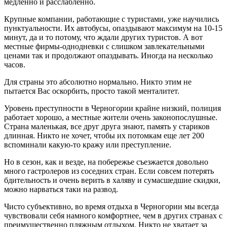
медленно и расслабленно.
Крупные компании, работающие с туристами, уже научились
пунктуальности. Их автобусы, опаздывают максимум на 10-15
минут, да и то потому, что ждали других туристов. А вот
местные фирмы-однодневки с слишком завлекательными
ценами так и продолжают опаздывать. Иногда на несколько
часов.
Для страны это абсолютно нормально. Никто этим не
пытается Вас оскорбить, просто такой менталитет.
Уровень преступности в Черногории крайне низкий, полиция
работает хорошо, а местные жители очень законопослушные.
Страна маленькая, все друг друга знают, память у стариков
длинная. Никто не хочет, чтобы их потомкам еще лет 200
вспоминали какую-то кражу или преступление.
Но в сезон, как и везде, на побережье съезжается довольно
много гастролеров из соседних стран. Если совсем потерять
бдительность и очень верить в халяву и сумасшедшие скидки,
можно нарваться таки на развод.
Чисто субъективно, во время отдыха в Черногории мы всегда
чувствовали себя намного комфортнее, чем в других странах с
преимущественно пляжным отдыхом. Никто не хватает за