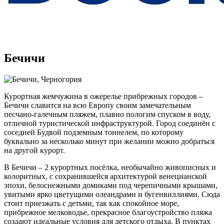
Бечичи
Курортная жемчужина в ожерелье прибрежных городов –
Бечичи славится на всю Европу своим замечательным
песчано-галечным пляжем, плавно пологим спуском в воду,
отличной туристической инфраструктурой. Город соединён с
соседней Будвой подземным тоннелем, по которому
буквально за несколько минут при желании можно добраться
на другой курорт.
В Бечичи – 2 курортных посёлка, необычайно живописных и
колоритных, с сохранившейся архитектурой венецианской
эпохи, белоснежными домиками под черепичными крышами,
увитыми ярко цветущими олеандрами и бугенвиллиями. Сюда
стоит приезжать с детьми, так как спокойное море,
прибрежное мелководье, прекрасное благоустройство пляжа
создают идеальные условия для детского отдыха. В пунктах