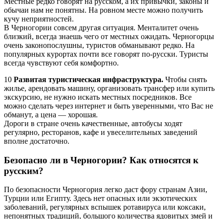
Местные редко говорят на русском, а их привычки, законы и
обычаи нам не понятны. На ровном месте можно получить
кучу неприятностей.
В Черногории совсем другая ситуация. Менталитет очень
близкий, всегда знаешь чего от местных ожидать. Черногорцы
очень законопослушны, туристов обманывают редко. На
популярных курортах почти все говорят по-русски. Туристы
всегда чувствуют себя комфортно.
10
Развитая туристическая инфраструктура.
Чтобы снять
жилье, арендовать машину, организовать трансфер или купить
экскурсию, не нужно искать местных посредников. Все
можно сделать через интернет и быть уверенными, что Вас не
обманут, а цена — хорошая.
Дороги в стране очень качественные, автобусы ходят
регулярно, ресторанов, кафе и увеселительных заведений
вполне достаточно.
Безопасно ли в Черногории? Как относятся к
русским?
По безопасности Черногория легко даст фору странам Азии,
Турции или Египту. Здесь нет опасных или экзотических
заболеваний, регулярных вспышек ротавируса или коксаки,
непонятных традиций, большого количества ядовитых змей и