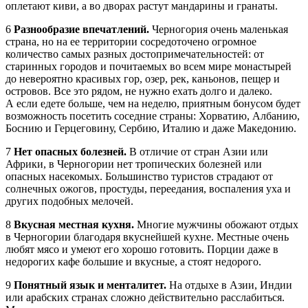
оплетают киви, а во дворах растут мандарины и гранаты.
6
Разнообразие впечатлений.
Черногория очень маленькая
страна, но на ее территории сосредоточено огромное
количество самых разных достопримечательностей: от
старинных городов и почитаемых во всем мире монастырей
до невероятно красивых гор, озер, рек, каньонов, пещер и
островов. Все это рядом, не нужно ехать долго и далеко.
А если едете больше, чем на неделю, приятным бонусом будет
возможность посетить соседние страны: Хорватию, Албанию,
Боснию и Герцеговину, Сербию, Италию и даже Македонию.
7
Нет опасных болезней.
В отличие от стран Азии или
Африки, в Черногории нет тропических болезней или
опасных насекомых. Большинство туристов страдают от
солнечных ожогов, простуды, переедания, воспаления уха и
других подобных мелочей.
8
Вкусная местная кухня.
Многие мужчины обожают отдых
в Черногории благодаря вкуснейшей кухне. Местные очень
любят мясо и умеют его хорошо готовить. Порции даже в
недорогих кафе большие и вкусные, а стоят недорого.
9
Понятный язык и менталитет.
На отдыхе в Азии, Индии
или арабских странах сложно действительно расслабиться.