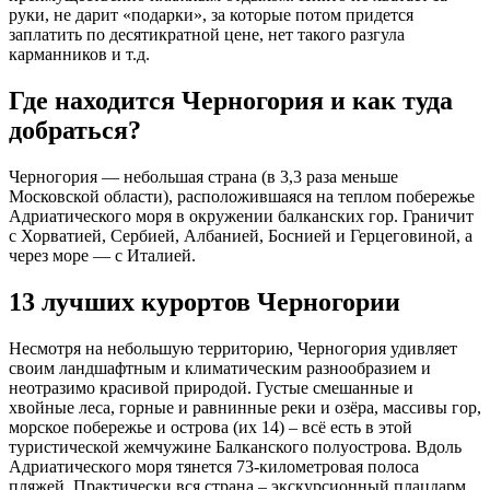
руки, не дарит «подарки», за которые потом придется
заплатить по десятикратной цене, нет такого разгула
карманников и т.д.
Где находится Черногория и как туда
добраться?
Черногория — небольшая страна (в 3,3 раза меньше
Московской области), расположившаяся на теплом побережье
Адриатического моря в окружении балканских гор. Граничит
с Хорватией, Сербией, Албанией, Боснией и Герцеговиной, а
через море — с Италией.
13 лучших курортов Черногории
Несмотря на небольшую территорию, Черногория удивляет
своим ландшафтным и климатическим разнообразием и
неотразимо красивой природой. Густые смешанные и
хвойные леса, горные и равнинные реки и озёра, массивы гор,
морское побережье и острова (их 14) – всё есть в этой
туристической жемчужине Балканского полуострова. Вдоль
Адриатического моря тянется 73-километровая полоса
пляжей. Практически вся страна – экскурсионный плацдарм