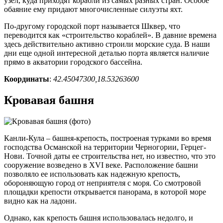
узел, куда приходят корабли из самых разных стран. Особое
обаяние ему придают многочисленные силуэты яхт.
По-другому городской порт называется Шквер, что
переводится как «строительство кораблей». В давние времена
здесь действительно активно строили морские суда. В наши
дни еще одной интересной деталью порта является наличие
прямо в акватории городского бассейна.
Координаты
:
42.45047300,18.53263600
Кровавая башня
Канли-Кула – башня-крепость, построеная турками во время
господства Османской на территории Черногории, Герцег-
Нови. Точной даты ее строительства нет, но известно, что это
сооружение возведено в XVI веке. Расположение башни
позволяло ее использовать как надежную крепость,
обороняющую город от неприятеля с моря. Со смотровой
площадки крепости открывается панорама, в которой море
видно как на ладони.
Однако, как крепость башня использовалась недолго, и