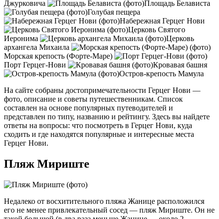
Джурковича
Площадь Белависта
Голубая пещера
Набережная Герцег Нови
Церковь Святого
Иеронима
Церковь
архангела Михаила
Морская крепость (Форте-Маре)
Порт Герцег-Нови
Кровавая башня
Остров-крепость Мамула
На сайте собраны достопримечательности Герцег Нови —
фото, описание и советы путешественникам. Список
составлен на основе популярных путеводителей и
представлен по типу, названию и рейтингу. Здесь вы найдете
ответы на вопросы: что посмотреть в Герцег Нови, куда
сходить и где находятся популярные и интересные места
Герцег Нови.
Пляж Мириште
Недалеко от восхитительного пляжа Жанице расположился
его не менее привлекательный сосед — пляж Мириште. Он не
такой большой (в два раза меньше Жанице — около 2