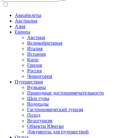
Авиабилеты
Австралия
Азия
Европа
Австрия
Великобритания
Италия
Испания
Кипр
Греция
Россия
Черногория
Путешествия
Вулканы
Природные достопримечательности
Шоп-туры
Водопады
Гастрономический туризм
Поход
Велотуризм
Объекты Юнеско
Документы для путешествий
Отдых