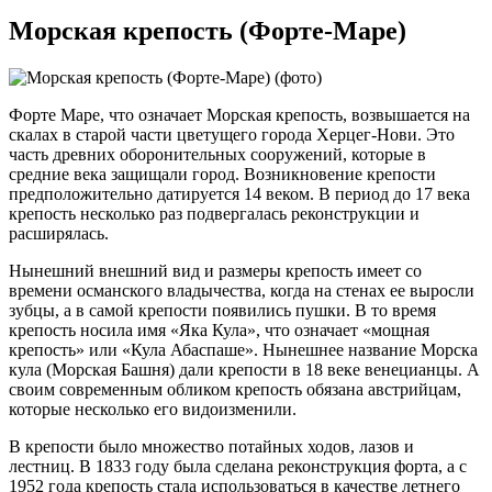
Морская крепость (Форте-Маре)
Форте Маре, что означает Морская крепость, возвышается на
скалах в старой части цветущего города Херцег-Нови. Это
часть древних оборонительных сооружений, которые в
средние века защищали город. Возникновение крепости
предположительно датируется 14 веком. В период до 17 века
крепость несколько раз подвергалась реконструкции и
расширялась.
Нынешний внешний вид и размеры крепость имеет со
времени османского владычества, когда на стенах ее выросли
зубцы, а в самой крепости появились пушки. В то время
крепость носила имя «Яка Кула», что означает «мощная
крепость» или «Кула Абаспаше». Нынешнее название Морска
кула (Морская Башня) дали крепости в 18 веке венецианцы. А
своим современным обликом крепость обязана австрийцам,
которые несколько его видоизменили.
В крепости было множество потайных ходов, лазов и
лестниц. В 1833 году была сделана реконструкция форта, а с
1952 года крепость стала использоваться в качестве летнего