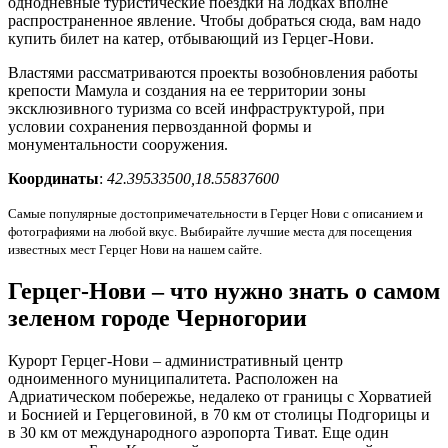
однодневные туристические поездки на лодках вполне
распространенное явление. Чтобы добраться сюда, вам надо
купить билет на катер, отбывающий из Герцег-Нови.
Властями рассматриваются проекты возобновления работы
крепости Мамула и создания на ее территории зоны
эксклюзивного туризма со всей инфраструктурой, при
условии сохранения первозданной формы и
монументальности сооружения.
Координаты
:
42.39533500,18.55837600
Самые популярные достопримечательности в Герцег Нови с описанием и
фотографиями на любой вкус. Выбирайте лучшие места для посещения
известных мест Герцег Нови на нашем сайте.
Герцег-Нови – что нужно знать о самом
зеленом городе Черногории
Курорт Герцег-Нови – административный центр
одноименного муниципалитета. Расположен на
Адриатическом побережье, недалеко от границы с Хорватией
и Боснией и Герцеговиной, в 70 км от столицы Подгорицы и
в 30 км от международного аэропорта Тиват. Еще один