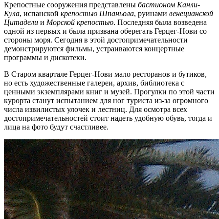
Крепостные сооружения представлены
бастионом Канли-
Кула
, испанской
крепостью Шпаньола
, руинами
венецианской
Цитадели
и
Морской крепостью
. Последняя была возведена
одной из первых и была призвана оберегать Герцег-Нови со
стороны моря. Сегодня в этой достопримечательности
демонстрируются фильмы, устраиваются концертные
программы и дискотеки.
В Старом квартале Герцег-Нови мало ресторанов и бутиков,
но есть художественные галереи, архив, библиотека с
ценными экземплярами книг и музей. Прогулки по этой части
курорта станут испытанием для ног туриста из-за огромного
числа извилистых улочек и лестниц. Для осмотра всех
достопримечательностей стоит надеть удобную обувь, тогда и
лица на фото будут счастливее.