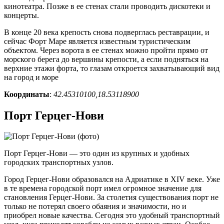
кинотеатра. Позже в ее стенах стали проводить дискотеки и
концерты.
В конце 20 века крепость снова подверглась реставрации, и
сейчас Форт Маре является известным туристическим
объектом. Через ворота в ее стенах можно пройти прямо от
морского берега до вершины крепости, а если подняться на
верхние этажи форта, то глазам откроется захватывающий вид
на город и море
Координаты
:
42.45310100,18.53118900
Порт Герцег-Нови
Порт Герцег-Нови — это один из крупных и удобных
городских транспортных узлов.
Город Герцег-Нови образовался на Адриатике в XIV веке. Уже
в те времена городской порт имел огромное значение для
становления Герцег-Нови. За столетия существования порт не
только не потерял своего обаяния и значимости, но и
приобрел новые качества. Сегодня это удобный транспортный