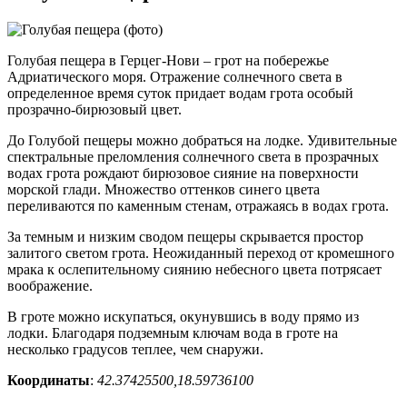
Голубая пещера в Герцег-Нови – грот на побережье
Адриатического моря. Отражение солнечного света в
определенное время суток придает водам грота особый
прозрачно-бирюзовый цвет.
До Голубой пещеры можно добраться на лодке. Удивительные
спектральные преломления солнечного света в прозрачных
водах грота рождают бирюзовое сияние на поверхности
морской глади. Множество оттенков синего цвета
переливаются по каменным стенам, отражаясь в водах грота.
За темным и низким сводом пещеры скрывается простор
залитого светом грота. Неожиданный переход от кромешного
мрака к ослепительному сиянию небесного цвета потрясает
воображение.
В гроте можно искупаться, окунувшись в воду прямо из
лодки. Благодаря подземным ключам вода в гроте на
несколько градусов теплее, чем снаружи.
Координаты
:
42.37425500,18.59736100