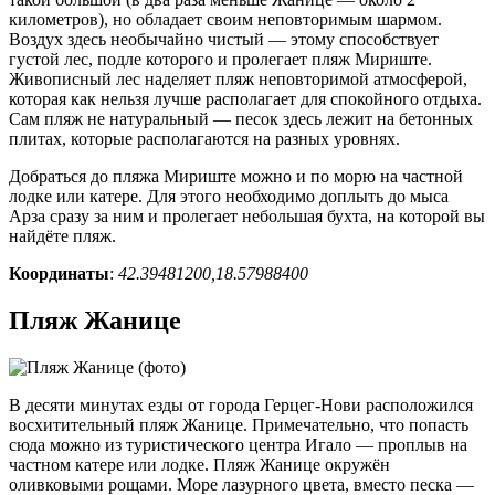
километров), но обладает своим неповторимым шармом.
Воздух здесь необычайно чистый — этому способствует
густой лес, подле которого и пролегает пляж Мириште.
Живописный лес наделяет пляж неповторимой атмосферой,
которая как нельзя лучше располагает для спокойного отдыха.
Сам пляж не натуральный — песок здесь лежит на бетонных
плитах, которые располагаются на разных уровнях.
Добраться до пляжа Мириште можно и по морю на частной
лодке или катере. Для этого необходимо доплыть до мыса
Арза сразу за ним и пролегает небольшая бухта, на которой вы
найдёте пляж.
Координаты
:
42.39481200,18.57988400
Пляж Жанице
В десяти минутах езды от города Герцег-Нови расположился
восхитительный пляж Жанице. Примечательно, что попасть
сюда можно из туристического центра Игало — проплыв на
частном катере или лодке. Пляж Жанице окружён
оливковыми рощами. Море лазурного цвета, вместо песка —