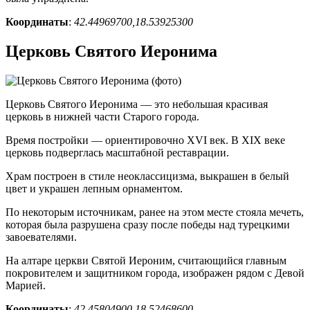
Координаты
:
42.44969700,18.53925300
Церковь Святого Иеронима
Церковь Святого Иеронима — это небольшая красивая
церковь в нижней части Старого города.
Время постройки — ориентировочно XVI век. В XIX веке
церковь подверглась масштабной реставрации.
Храм построен в стиле неоклассицизма, выкрашен в белый
цвет и украшен лепным орнаментом.
По некоторым источникам, ранее на этом месте стояла мечеть,
которая была разрушена сразу после победы над турецкими
завоевателями.
На алтаре церкви Святой Иероним, считающийся главным
покровителем и защитником города, изображен рядом с Девой
Марией.
Координаты
:
42.45804900,18.52468600