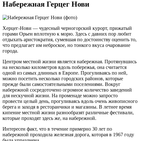
Набережная Герцег Нови
Херцег-Нови — чудесный черногорский курорт, прижатый
горами Орьен вплотную к морю. Здесь с давних пор любит
отдыхать аристократия, сумевшая по достоинству оценить то,
что предлагает им неброское, но тонкого вкуса очарование
города.
Центром местной жизни является набережная. Протянувшись
на несколько километров вдоль побережья, она считается
одной из самых длинных в Европе. Прогуливаясь по ней,
можно посетить несколько городских районов, которые
прежде были самостоятельными поселениями. Вокруг
набережной сосредоточено огромное количество заведений
для нескучной жизни. На променаде можно запросто
провести целый день, прогуливаясь вдоль очень живописного
берега и заходя в ресторанчики и магазины. В летнее время
кипение местной жизни разнообразят различные фестивали,
которые проходят здесь же, на набережной.
Интересен факт, что в течение примерно 30 лет по
набережной проходила железная дорога, которая в 1967 году
была упразднена.