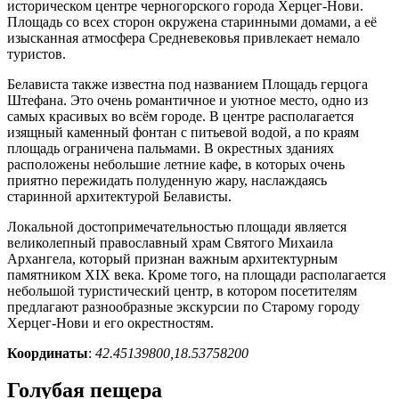
историческом центре черногорского города Херцег-Нови.
Площадь со всех сторон окружена старинными домами, а её
изысканная атмосфера Средневековья привлекает немало
туристов.
Белависта также известна под названием Площадь герцога
Штефана. Это очень романтичное и уютное место, одно из
самых красивых во всём городе. В центре располагается
изящный каменный фонтан с питьевой водой, а по краям
площадь ограничена пальмами. В окрестных зданиях
расположены небольшие летние кафе, в которых очень
приятно пережидать полуденную жару, наслаждаясь
старинной архитектурой Белависты.
Локальной достопримечательностью площади является
великолепный православный храм Святого Михаила
Архангела, который признан важным архитектурным
памятником XIX века. Кроме того, на площади располагается
небольшой туристический центр, в котором посетителям
предлагают разнообразные экскурсии по Старому городу
Херцег-Нови и его окрестностям.
Координаты
:
42.45139800,18.53758200
Голубая пещера