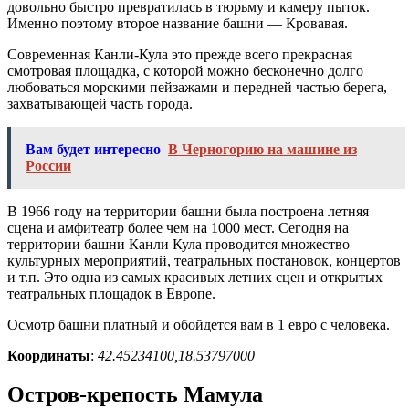
довольно быстро превратилась в тюрьму и камеру пыток.
Именно поэтому второе название башни — Кровавая.
Современная Канли-Кула это прежде всего прекрасная
смотровая площадка, с которой можно бесконечно долго
любоваться морскими пейзажами и передней частью берега,
захватывающей часть города.
Вам будет интересно
В Черногорию на машине из
России
В 1966 году на территории башни была построена летняя
сцена и амфитеатр более чем на 1000 мест. Сегодня на
территории башни Канли Кула проводится множество
культурных мероприятий, театральных постановок, концертов
и т.п. Это одна из самых красивых летних сцен и открытых
театральных площадок в Европе.
Осмотр башни платный и обойдется вам в 1 евро с человека.
Координаты
:
42.45234100,18.53797000
Остров-крепость Мамула