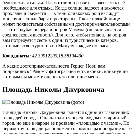
белоснежная галька. Пляж отлично развит — здесь есть всё
необходимое для отдыха. Когда солнце надоест и захочется
прохлады и свежести — в тени оливковых рощ вас ждут
многочисленные бары и рестораны. Также пляж Жанице
может похвастаться собственными достопримечательностями
— это Голубая пещера и остров Мамула (где возвышается
средневековая крепость). Для того, чтобы попасть на остров,
вам потребуется сесть в один из туристических катеров,
которые возят туристов на Мамулу каждые полчаса.
Координаты
:
42.39912200,18.58194400
А какие достопримечательности Герцег Нови вам
понравились? Рядом с фотографией есть иконки, кликнув по
которым вы можете оценить то или иное место.
Площадь Николы Джурковича
Площадь Николы Джурковича является одной из главнейших
площадей города. Она находится перед входом в старинный
город, но еще в народе ее прозвали «площадью с часами». По
периметру площади расположено огромное разнообразие кафе
и ресторанчиков, двери которых открыты до глубокой ночи.