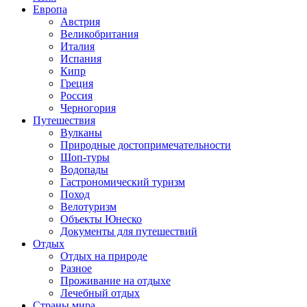
Европа
Австрия
Великобритания
Италия
Испания
Кипр
Греция
Россия
Черногория
Путешествия
Вулканы
Природные достопримечательности
Шоп-туры
Водопады
Гастрономический туризм
Поход
Велотуризм
Объекты Юнеско
Документы для путешествий
Отдых
Отдых на природе
Разное
Проживание на отдыхе
Лечебный отдых
Страны мира