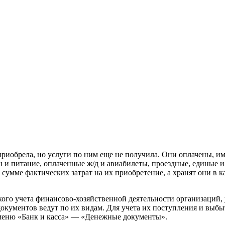
риобрела, но услуги по ним еще не получила. Они оплачены, им
 и питание, оплаченные ж/д и авиабилеты, проездные, единые и
в сумме фактических затрат на их приобретение, а хранят они в
кого учета финансово-хозяйственной деятельности организаций
документов ведут по их видам. Для учета их поступления и выб
 меню «Банк и касса» — «Денежные документы».