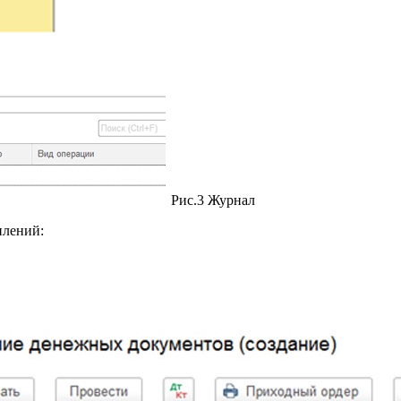
Рис.3 Журнал
плений: