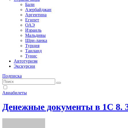
Бали
Азербайджан
Аргентина
Египет
ОАЭ
Израиль
Мальдивы
Шри-ланка
Турция
Таиланд
Тунис
Автотуризм
Экскурсии
Подписка
Авиабилеты
Денежные документы в 1С 8. 