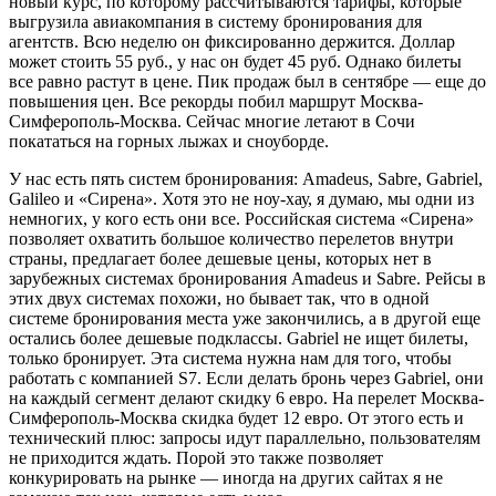
новый курс, по которому рассчитываются тарифы, которые
выгрузила авиакомпания в систему бронирования для
агентств. Всю неделю он фиксированно держится. Доллар
может стоить 55 руб., у нас он будет 45 руб. Однако билеты
все равно растут в цене. Пик продаж был в сентябре — еще до
повышения цен. Все рекорды побил маршрут Москва-
Симферополь-Москва. Сейчас многие летают в Сочи
покататься на горных лыжах и сноуборде.
У нас есть пять систем бронирования: Amadeus, Sabre, Gabriel,
Galileo и «Сирена». Хотя это не ноу-хау, я думаю, мы одни из
немногих, у кого есть они все. Российская система «Сирена»
позволяет охватить большое количество перелетов внутри
страны, предлагает более дешевые цены, которых нет в
зарубежных системах бронирования Amadeus и Sabre. Рейсы в
этих двух системах похожи, но бывает так, что в одной
системе бронирования места уже закончились, а в другой еще
остались более дешевые подклассы. Gabriel не ищет билеты,
только бронирует. Эта система нужна нам для того, чтобы
работать с компанией S7. Если делать бронь через Gabriel, они
на каждый сегмент делают скидку 6 евро. На перелет Москва-
Симферополь-Москва скидка будет 12 евро. От этого есть и
технический плюс: запросы идут параллельно, пользователям
не приходится ждать. Порой это также позволяет
конкурировать на рынке — иногда на других сайтах я не