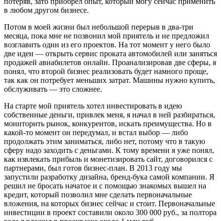
потеряв, зато приобрел опыт, который могу сейчас применить
в любом другом бизнесе.
Потом в моей жизни был небольшой перерыв в два-три
месяца, пока мне не позвонил мой приятель и не предложил
возглавить один из его проектов. На тот момент у него было
две идеи — открыть сервис проката автомобилей или заняться
продажей авиабилетов онлайн. Проанализировав две сферы, я
понял, что второй бизнес реализовать будет намного проще,
так как он потребует меньших затрат. Машины нужно купить,
обслуживать — это сложнее.
На старте мой приятель хотел инвестировать в идею
собственные деньги, привлек меня, я начал в ней разбираться,
мониторить рынок, конкурентов, искать преимущества. Но в
какой-то момент он передумал, и встал выбор — либо
продолжать этим заниматься, либо нет, потому что в такую
сферу надо заходить с деньгами. К тому времени я уже понял,
как извлекать прибыль и монетизировать сайт, договорился с
партнерами, был готов бизнес-план. В 2013 году мы
запустили разработку дизайна, бренд-бука самой компании. Я
решил не бросать начатое и с помощью знакомых вышел на
кредит, который позволил мне сделать первоначальные
вложения, на которых бизнес сейчас и стоит. Первоначальные
инвестиции в проект составили около 300 000 руб., за полтора