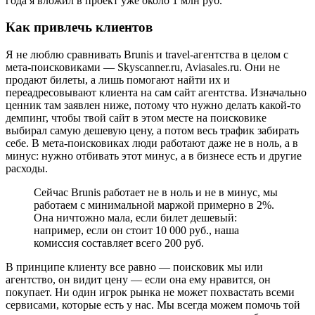
года я вложил в проект уже около 1 млн руб.
Как привлечь клиентов
Я не люблю сравнивать Brunis и travel-агентства в целом с
мета-поисковиками — Skyscanner.ru, Aviasales.ru. Они не
продают билеты, а лишь помогают найти их и
переадресовывают клиента на сам сайт агентства. Изначально
ценник там заявлен ниже, потому что нужно делать какой-то
демпинг, чтобы твой сайт в этом месте на поисковике
выбирал самую дешевую цену, а потом весь трафик забирать
себе. В мета-поисковиках люди работают даже не в ноль, а в
минус: нужно отбивать этот минус, а в бизнесе есть и другие
расходы.
Сейчас Brunis работает не в ноль и не в минус, мы
работаем с минимальной маржой примерно в 2%.
Она ничтожно мала, если билет дешевый:
например, если он стоит 10 000 руб., наша
комиссия составляет всего 200 руб.
В принципе клиенту все равно — поисковик мы или
агентство, он видит цену — если она ему нравится, он
покупает. Ни один игрок рынка не может похвастать всеми
сервисами, которые есть у нас. Мы всегда можем помочь той