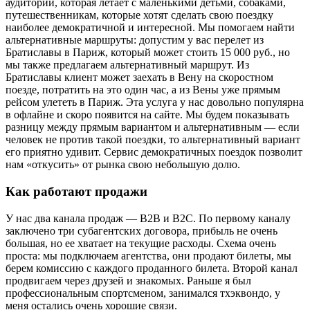
аудитории, которая летает с маленькими детьми, собаками,
путешественникам, которые хотят сделать свою поездку
наиболее демократичной и интересной. Мы помогаем найти
альтернативные маршруты: допустим у вас перелет из
Братиславы в Париж, который может стоить 15 000 руб., но
мы также предлагаем альтернативный маршрут. Из
Братиславы клиент может заехать в Вену на скоростном
поезде, потратить на это один час, а из Вены уже прямым
рейсом улететь в Париж. Эта услуга у нас довольно популярна
в офлайне и скоро появится на сайте. Мы будем показывать
разницу между прямым вариантом и альтернативным — если
человек не против такой поездки, то альтернативный вариант
его приятно удивит. Сервис демократичных поездок позволит
нам «откусить» от рынка свою небольшую долю.
Как работают продажи
У нас два канала продаж — B2B и B2C. По первому каналу
заключено три субагентских договора, прибыль не очень
большая, но ее хватает на текущие расходы. Схема очень
проста: мы подключаем агентства, они продают билеты, мы
берем комиссию с каждого проданного билета. Второй канал
продвигаем через друзей и знакомых. Раньше я был
профессиональным спортсменом, занимался тхэквондо, у
меня остались очень хорошие связи.