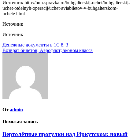
Источник
http://buh-spravka.ru/buhgalterskij-uchet/buhgalterskij-
uchet-otdelnyh-operacij/uchet-aviabiletov-v-buhgalterskom-
uchete.html
Источник
Источник
Навигация
Денежные документы в 1С 8. 3
Возврат билетов; Аэрофлот; эконом класса
по
записям
От
admin
Похожая запись
Вертолётные прогулки над Иркутском: новый