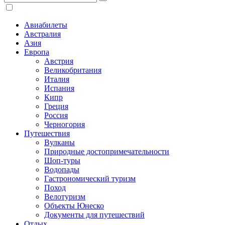
Авиабилеты
Австралия
Азия
Европа
Австрия
Великобритания
Италия
Испания
Кипр
Греция
Россия
Черногория
Путешествия
Вулканы
Природные достопримечательности
Шоп-туры
Водопады
Гастрономический туризм
Поход
Велотуризм
Объекты Юнеско
Документы для путешествий
Отдых