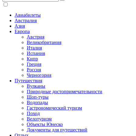
Авиабилеты
Австралия
Азия
Европа
Австрия
Великобритания
Италия
Испания
Кипр
Греция
Россия
Черногория
Путешествия
Вулканы
Природные достопримечательности
Шоп-туры
Водопады
Гастрономический туризм
Поход
Велотуризм
Объекты Юнеско
Документы для путешествий
Отдых