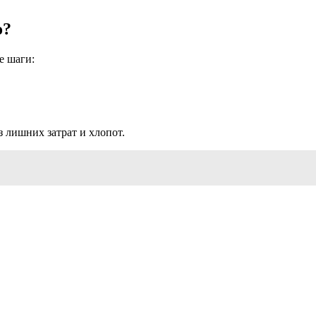
о?
е шаги:
 лишних затрат и хлопот.