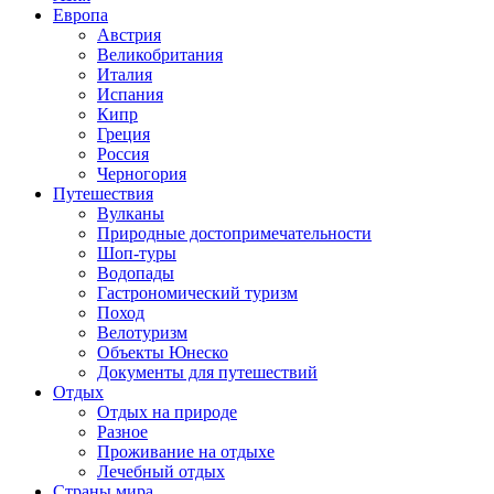
Европа
Австрия
Великобритания
Италия
Испания
Кипр
Греция
Россия
Черногория
Путешествия
Вулканы
Природные достопримечательности
Шоп-туры
Водопады
Гастрономический туризм
Поход
Велотуризм
Объекты Юнеско
Документы для путешествий
Отдых
Отдых на природе
Разное
Проживание на отдыхе
Лечебный отдых
Страны мира