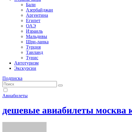
Бали
Азербайджан
Аргентина
Египет
ОАЭ
Израиль
Мальдивы
Шри-ланка
Турция
Таиланд
Тунис
Автотуризм
Экскурсии
Подписка
Авиабилеты
дешевые авиабилеты москва 