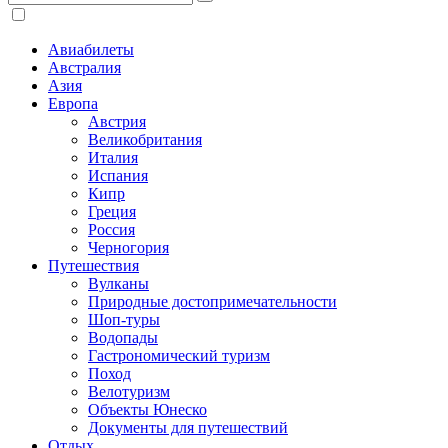
Авиабилеты
Австралия
Азия
Европа
Австрия
Великобритания
Италия
Испания
Кипр
Греция
Россия
Черногория
Путешествия
Вулканы
Природные достопримечательности
Шоп-туры
Водопады
Гастрономический туризм
Поход
Велотуризм
Объекты Юнеско
Документы для путешествий
Отдых