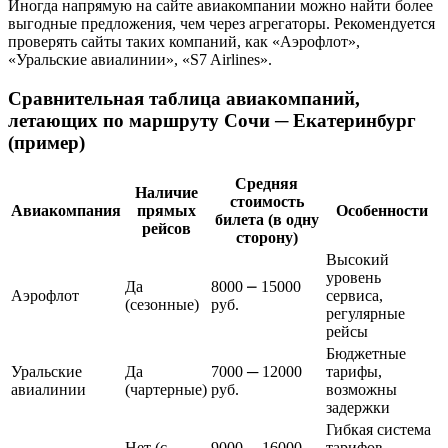
Иногда напрямую на сайте авиакомпании можно найти более
выгодные предложения, чем через агрегаторы. Рекомендуется
проверять сайты таких компаний, как «Аэрофлот»,
«Уральские авиалинии», «S7 Airlines».
Сравнительная таблица авиакомпаний,
летающих по маршруту Сочи ─ Екатеринбург
(пример)
Средняя
Наличие
стоимость
Авиакомпания
прямых
Особенности
билета (в одну
рейсов
сторону)
Высокий
уровень
Да
8000 ⎼ 15000
Аэрофлот
сервиса,
(сезонные)
руб.
регулярные
рейсы
Бюджетные
Уральские
Да
7000 ─ 12000
тарифы,
авиалинии
(чартерные)
руб.
возможны
задержки
Гибкая система
Нет (с
9000 ─ 16000
тарифов,