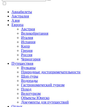
Авиабилеты
Австралия
Азия
Европа
Австрия
Великобритания
Италия
Испания
Кипр
Греция
Россия
Черногория
Путешествия
Вулканы
Природные достопримечательности
Шоп-туры
Водопады
Гастрономический туризм
Поход
Велотуризм
Объекты Юнеско
Документы для путешествий
Отдых