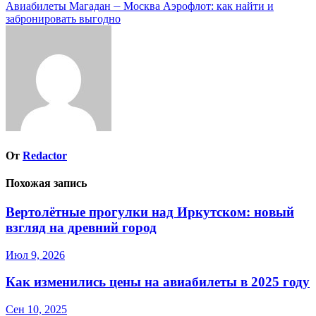
по
Авиабилеты Магадан ⏤ Москва Аэрофлот: как найти и
записям
забронировать выгодно
От
Redactor
Похожая запись
Вертолётные прогулки над Иркутском: новый
взгляд на древний город
Июл 9, 2026
Как изменились цены на авиабилеты в 2025 году
Сен 10, 2025