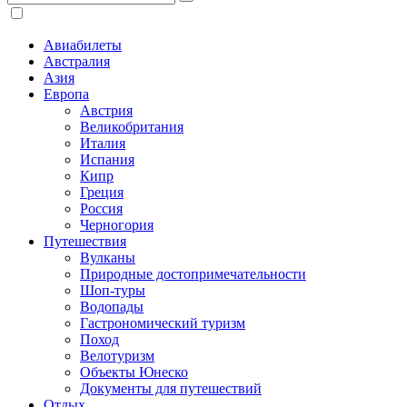
Авиабилеты
Австралия
Азия
Европа
Австрия
Великобритания
Италия
Испания
Кипр
Греция
Россия
Черногория
Путешествия
Вулканы
Природные достопримечательности
Шоп-туры
Водопады
Гастрономический туризм
Поход
Велотуризм
Объекты Юнеско
Документы для путешествий
Отдых