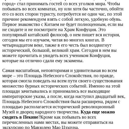
город» стал принимать гостей со всех уголков мира. Чтобы
побывать во всех комнатах, ну или хотя бы частично, обойти
его со всех сторон туристу, потребуется не один час, по этой
причине рекомендуем взять с собой легкую, удобную обувь.
Первое знакомство с Китаем не будет полноценным, если вы
не сходите и не посмотрите на Храм Конфуция. Это
популярный китайский философ, о нем пишет вся история,
сегодня мы его изучаем, читая во многих книгах. В
четырнадцатом веке, также в его честь был воздвигнут
исторический, большой, великий храм. Сегодня в нем вы
можете прочитать и увидеть всех учеником Конфуция,
которые на отлично сдали ему экзамены.
Самая масштабная, неповторимая и удивительная во всем
мире – это Площадь Небесного Спокойствия, по правде,
которая смогла поведать на всем пути своего существования
множество бурных исторических событий. Именно на этой
площади зачитывались и принимались все выходящие
императорские указы, а после, когда наступил двадцатый век,
Площадь Небесного Спокойствия была расширена, рядом с
площадью располагается исторический революционный
Музей и дворец народного творчества.
Куда еще можно
сходить в Пекине
?Кроме как побывать во всех
перечисленных нами местах, вы можете отправиться на
экскурсию по Мавзолею Мао Цзэдуна.