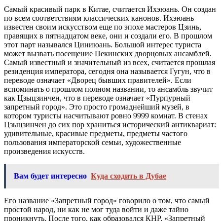
Самый красивый парк в Китае, считается Ихэюань. Он создан
по всем соответствиям классических канонов. Ихэюань
известен своим искусством еще по эпохе мастеров Цзинь,
правящих в пятнадцатом веке, они и создали его. В прошлом
этот парт назывался Циниюань. Большой интерес туриста
может вызвать посещение Пекинских дворцовых ансамблей.
Самый известный и значительный из всех, считается прошлая
резиденция императора, сегодня она называется Гугун, что в
переводе означает «Дворец бывших правителей». Если
вспоминать о прошлом полном названии, то ансамбль звучит
как Цзыцзинчен, что в переводе означает «Пурпурный
запретный город». Это просто громаднейший музей, в
котором туристы насчитывают ровно 9999 комнат. В стенах
Цзыцзинчен до сих пор храниться исторический антиквариат:
удивительные, красивые предметы, предметы частого
пользования императорской семьи, художественные
произведения искусств.
Вам будет интересно
Куда сходить в Дубае
Его название «Запретный город» говорило о том, что самый
простой народ, ни как не мог туда войти и даже тайно
проникнуть. После того, как образовался КНР, «Запретный