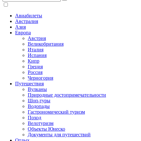
Авиабилеты
Австралия
Азия
Европа
Австрия
Великобритания
Италия
Испания
Кипр
Греция
Россия
Черногория
Путешествия
Вулканы
Природные достопримечательности
Шоп-туры
Водопады
Гастрономический туризм
Поход
Велотуризм
Объекты Юнеско
Документы для путешествий
Отдых