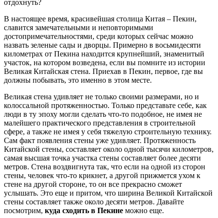
отдохнуть?
В настоящее время, красивейшая столица Китая – Пекин,
славится замечательными и неповторимыми
достопримечательностями, среди которых сейчас можно
назвать зеленые сады и дворцы. Примерно в восьмидесяти
километрах от Пекина находится крупнейший, знаменитый
участок, на котором возведена, если вы помните из истории
Великая Китайская стена. Приехав в Пекин, первое, где вы
должны побывать, это именно в этом месте.
Великая стена удивляет не только своими размерами, но и
колоссальной протяженностью. Только представьте себе, как
люди в ту эпоху могли сделать что-то подобное, не имея не
малейшего практического представления в строительной
сфере, а также не имея у себя тяжелую строительную технику.
Сам факт появления стены уже удивляет. Протяженность
Китайской стены, составляет около одной тысячи километров,
самая высшая точка участка стены составляет более десяти
метров. Стена воздвигнута так, что если на одной из сторон
стены, человек что-то крикнет, а другой прижмется ухом к
стене на другой стороне, то он все прекрасно сможет
услышать. Это еще и притом, что ширина Великой Китайской
стены составляет также около десяти метров. Давайте
посмотрим,
куда сходить в Пекине
можно еще.