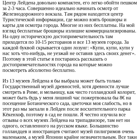
Центр Лейдена довольно компактен, его легко обойти пешком
за 2-3 часа. Совершенно идеально начинать осмотр от
Железнодорожного вокзала. Там рядом находится центр
Туристической информации, где можно взять брошюры и
карты для осмотра города. Многие из них бесплатны. На мой
взгляд бесплатные брошюры излишне коммерциализированы.
На одну историческую достопримечательность там
приходится по 10-15 ресторанов и все 13 музеев города. За
каждой буквой скрывается один лозунг: «Купи, купи, купи у
нас хоть что-нибудь, не уезжай не оставив здесь своих денег».
Поэтому в этой статье я постараюсь рассказать о
достопримечательностях города на которые можно
посмотреть абсолютно бесплатно.
Из 13 музеев Лейдена я бы выбрала может быть только
Государственный музей древностей, хотя древности лучше
смотреть в Риме, и мельницу, как чисто голландский колорит,
может быть будь у меня лишний час пожертвовала бы 8€ на
посещение Ботанического сада, цветочки моя слабость, но в
этот раз мы заехали в Лейден после восхитительного парка
Кёкенхоф, поэтому в сад не пошли. Я честно изучила все
отзывы о всех музеях Лейдена на трипадвизоре, там нет ни
одного, оставленного на русском языке. Большинство
голландцев и иностранцев считают музей пилигримов очень
маленьким, а музей Японии крайне незначительным. Все таки