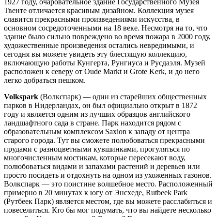
1927 году, очаровательное здание Государственного Музея
Твенте отличается красивым дизайном. Коллекция музея
славится прекрасными произведениями искусства, в
основном сосредоточенными на 18 веке. Несмотря на то, что
здание было сильно повреждено во время пожара в 2000 году,
художественные произведения остались невредимыми, и
сегодня вы можете увидеть эту блестящую коллекцию,
включающую работы Кунгерта, Рунгиуса и Русдаэля. Музей
расположен к северу от Oude Markt и Grote Kerk, и до него
легко добраться пешком.
Volkspark
(Волкспарк) — один из старейших общественных
парков в Нидерландах, он был официально открыт в 1872
году и является одним из лучших образцов английского
ландшафтного сада в стране. Парк находится рядом с
образовательным комплексом Saxion к западу от центра
старого города. Тут вы сможете полюбоваться прекрасными
прудами с разноцветными кувшинками, прогуляться по
многочисленным мостикам, которые пересекают воду,
полюбоваться видами и запахами растений и деревьев или
просто посидеть и отдохнуть на одном из ухоженных газонов.
Волкспарк — это поистине волшебное место. Расположенный
примерно в 20 минутах к югу от Энсхеде, Rutbeek Park
(Рутбеек Парк) является местом, где вы можете расслабиться и
повеселиться. Кто бы мог подумать, что вы найдете несколько