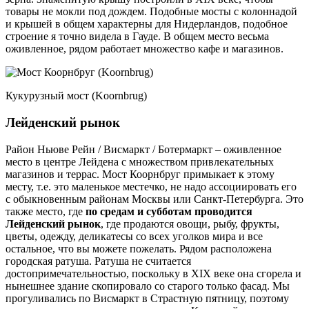
товары не мокли под дождем. Подобные мосты с колоннадой
и крышей в общем характерны для Нидерландов, подобное
строение я точно видела в Гауде. В общем место весьма
оживленное, рядом работает множество кафе и магазинов.
Кукурузный мост (Koornbrug)
Лейденский рынок
Район Ньюве Рейн / Висмаркт / Ботермаркт – оживленное
место в центре Лейдена с множеством привлекательных
магазинов и террас. Мост Коорнбруг примыкает к этому
месту, т.е. это маленькое местечко, не надо ассоциировать его
с обыкновенным районам Москвы или Санкт-Петербурга. Это
также место, где
по средам и субботам проводится
Лейденский рынок
, где продаются овощи, рыбу, фрукты,
цветы, одежду, деликатесы со всех уголков мира и все
остальное, что вы можете пожелать. Рядом расположена
городская ратуша. Ратуша не считается
достопримечательностью, поскольку в XIX веке она сгорела и
нынешнее здание скопировало со старого только фасад. Мы
прогуливались по Висмаркт в Страстную пятницу, поэтому