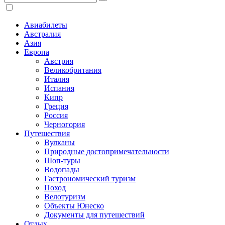
Авиабилеты
Австралия
Азия
Европа
Австрия
Великобритания
Италия
Испания
Кипр
Греция
Россия
Черногория
Путешествия
Вулканы
Природные достопримечательности
Шоп-туры
Водопады
Гастрономический туризм
Поход
Велотуризм
Объекты Юнеско
Документы для путешествий
Отдых