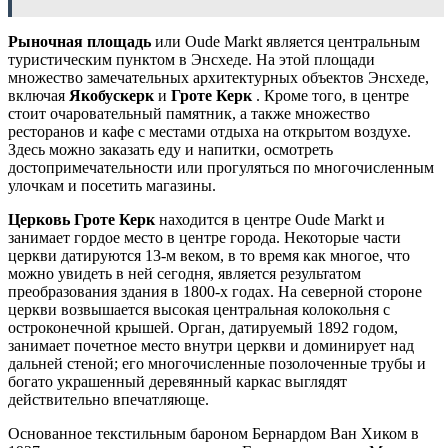
Рыночная площадь
или Oude Markt является центральным
туристическим пунктом в Энсхеде. На этой площади
множество замечательных архитектурных объектов Энсхеде,
включая
Якобускерк
и
Гроте Керк
. Кроме того, в центре
стоит очаровательный памятник, а также множество
ресторанов и кафе с местами отдыха на открытом воздухе.
Здесь можно заказать еду и напитки, осмотреть
достопримечательности или прогуляться по многочисленным
улочкам и посетить магазины.
Церковь Гроте Керк
находится в центре Oude Markt и
занимает гордое место в центре города. Некоторые части
церкви датируются 13-м веком, в то время как многое, что
можно увидеть в ней сегодня, является результатом
преобразования здания в 1800-х годах. На северной стороне
церкви возвышается высокая центральная колокольня с
остроконечной крышей. Орган, датируемый 1892 годом,
занимает почетное место внутри церкви и доминирует над
дальней стеной; его многочисленные позолоченные трубы и
богато украшенный деревянный каркас выглядят
действительно впечатляюще.
Основанное текстильным бароном Бернардом Ван Хиком в