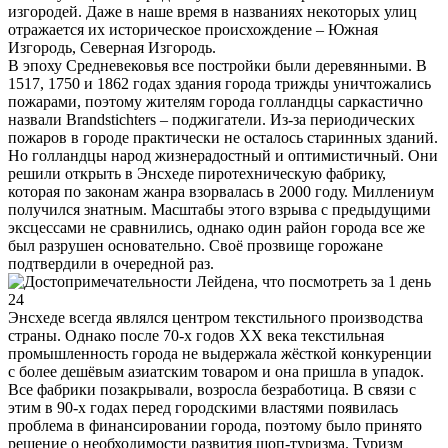
изгородей. Даже в наше время в названиях некоторых улиц
отражается их историческое происхождение – Южная
Изгородь, Северная Изгородь.
В эпоху Средневековья все постройки были деревянными. В
1517, 1750 и 1862 годах здания города трижды уничтожались
пожарами, поэтому жителям города голландцы саркастично
назвали Brandstichters – поджигатели. Из-за периодических
пожаров в городе практически не осталось старинных зданий.
Но голландцы народ жизнерадостный и оптимистичный. Они
решили открыть в Энсхеде пиротехническую фабрику,
которая по законам жанра взорвалась в 2000 году. Миллениум
получился знатным. Масштабы этого взрыва с предыдущими
эксцессами не сравнились, однако один район города все же
был разрушен основательно. Своё прозвище горожане
подтвердили в очередной раз.
Энсхеде всегда являлся центром текстильного производства
страны. Однако после 70-х годов XX века текстильная
промышленность города не выдержала жёсткой конкуренции
с более дешёвым азиатским товаром и она пришла в упадок.
Все фабрики позакрывали, возросла безработица. В связи с
этим в 90-х годах перед городскими властями появилась
проблема в финансировании города, поэтому было принято
решение о необходимости развития шоп-туризма. Туризм