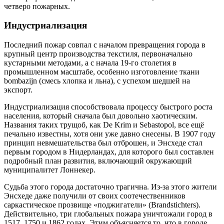
четверо пожарных.
Индустриализация
Последний пожар совпал с началом превращения города в
крупный центр производства текстиля, первоначально
кустарными методами, а с начала 19-го столетия в
промышленном масштабе, особенно изготовление ткани
bombazijn (смесь хлопка и льна), с успехом шедшей на
экспорт.
Индустриализация способствовала процессу быстрого роста
населения, который сначала был довольно хаотическим.
Названия таких трущоб, как De Krim и Sebastopol, все ещё
печально известны, хотя они уже давно снесены. В 1907 году
принцип невмешательства был отброшен, и Энсхеде стал
первым городом в Нидерландах, для которого был составлен
подробный план развития, включающий окружающий
муниципалитет Лоннекер.
Судьба этого города достаточно трагична. Из-за этого жители
Энсхеде даже получили от своих соотечественников
саркастическое прозвище «поджигатели» (Brandstichters).
Действительно, три глобальных пожара уничтожали город в
1517, 1750 и 1862 годах. Этим объясняется то, что в городе