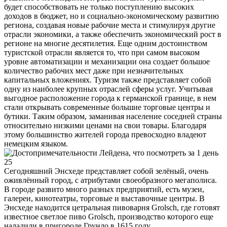
будет способствовать не только поступлению высоких
доходов в бюджет, но и социально-экономическому развитию
региона, создавая новые рабочие места и стимулируя другие
отрасли экономики, а также обеспечить экономический рост в
регионе на многие десятилетия. Еще одним достоинством
туристской отрасли является то, что при самом высоком
уровне автоматизации и механизации она создает большое
количество рабочих мест даже при незначительных
капитальных вложениях. Туризм также представляет собой
одну из наиболее крупных отраслей сферы услуг. Учитывая
выгодное расположение города к германской границе, в нем
стали открывать современные большие торговые центры и
бутики. Таким образом, заманивая население соседней страны
относительно низкими ценами на свои товары. Благодаря
этому большинство жителей города превосходно владеют
немецким языком.
Сегодняшний Энсхеде представляет собой зелёный, очень
оживлённый город, с атрибутами своеобразного мегаполиса.
В городе развито много разных предприятий, есть музеи,
галереи, кинотеатры, торговые и выставочные центры. В
Энсхеде находится цетральная пивоварня Grolsch, где готовят
известное светлое пиво Grolsch, производство которого еще
наладили в пригороде Грунло в 1615 году.