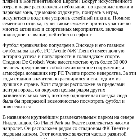
пляжей в Континентальной Европе? Вокруг искусственного
озера в парке расположены небольшие, но красивые пляжи и
парковая зона, где можно отдохнуть, поиграть в игры,
искупаться в воде или устроить семейный пикник. Помимо
семейного отдыха, ту вы также сможете принять участие во
многих активных и спортивных мероприятиях, включая
подводное плавание, пейнтбол и серфинг.
Футбол чрезвычайно популярен в Энсхеде и его главном
футбольном клубе, FC Twente (ФК Твенте) имеет долгую
историю успеха и популярности в голландском спорте.
Стадион De Grolsch Veste вместимостью чуть более 30 000
человек представляет собой великолепное сооружение, а
атмосфера домашних игр FC Twente просто невероятна. За эти
годы стадион значительно расширился и стал одним из
лучших в стране. Хотя стадион расположен за пределами
центра города, он окружен целым рядом других
развлекательных мест, поэтому однодневная поездка сюда
была бы прекрасной возможностью посмотреть футбол и
повеселиться.
В названном крупнейшим развлекательным парком на севере
Нидерландов, Go Planet Park вы будете развлекаться часами
напролет. Он расположен рядом со стадионом ФК Твенте и
ледовым катком. Этот комплекс является частью развитой