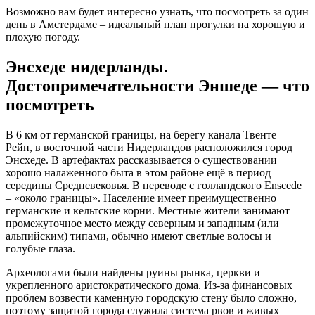
Возможно вам будет интересно узнать, что посмотреть за один
день в Амстердаме – идеальный план прогулки на хорошую и
плохую погоду.
Энсхеде нидерланды.
Достопримечательности Эншеде — что
посмотреть
В 6 км от германской границы, на берегу канала Твенте –
Рейн, в восточной части Нидерландов расположился город
Энсхеде. В артефактах рассказывается о существовании
хорошо налаженного быта в этом районе ещё в период
середины Средневековья. В переводе с голландского Enscede
– «около границы». Население имеет преимущественно
германские и кельтские корни. Местные жители занимают
промежуточное место между северным и западным (или
альпийским) типами, обычно имеют светлые волосы и
голубые глаза.
Археологами были найдены руины рынка, церкви и
укрепленного аристократического дома. Из-за финансовых
проблем возвести каменную городскую стену было сложно,
поэтому защитой города служила система рвов и живых