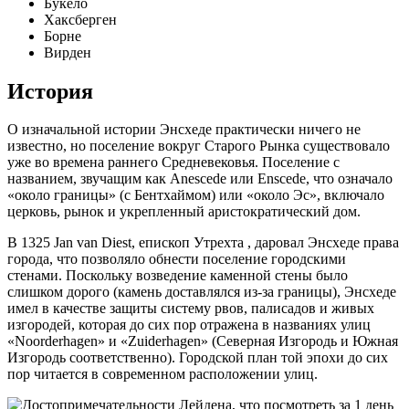
Букело
Хаксберген
Борне
Вирден
История
О изначальной истории Энсхеде практически ничего не
известно, но поселение вокруг Старого Рынка существовало
уже во времена раннего Средневековья. Поселение с
названием, звучащим как Anescede или Enscede, что означало
«около границы» (с Бентхаймом) или «около Эс», включало
церковь, рынок и укрепленный аристократический дом.
В 1325 Jan van Diest, епископ Утрехта , даровал Энсхеде права
города, что позволяло обнести поселение городскими
стенами. Поскольку возведение каменной стены было
слишком дорого (камень доставлялся из-за границы), Энсхеде
имел в качестве защиты систему рвов, палисадов и живых
изгородей, которая до сих пор отражена в названиях улиц
«Noorderhagen» и «Zuiderhagen» (Северная Изгородь и Южная
Изгородь соответственно). Городской план той эпохи до сих
пор читается в современном расположении улиц.