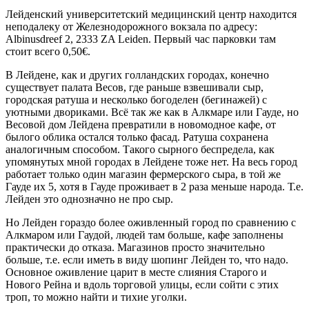
Лейденский университетский медицинский центр находится
неподалеку от Железнодорожного вокзала по адресу:
Albinusdreef 2, 2333 ZA Leiden. Первый час парковки там
стоит всего 0,50€.
В Лейдене, как и других голландских городах, конечно
существует палата Весов, где раньше взвешивали сыр,
городская ратуша и несколько богоделен (бегинажей) с
уютными двориками. Всё так же как в Алкмаре или Гауде, но
Весовой дом Лейдена превратили в новомодное кафе, от
былого облика остался только фасад. Ратуша сохранена
аналогичным способом. Такого сырного беспредела, как
упомянутых мной городах в Лейдене тоже нет. На весь город
работает только один магазин фермерского сыра, в той же
Гауде их 5, хотя в Гауде проживает в 2 раза меньше народа. Т.е.
Лейден это однозначно не про сыр.
Но Лейден гораздо более оживленный город по сравнению с
Алкмаром или Гаудой, людей там больше, кафе заполнены
практически до отказа. Магазинов просто значительно
больше, т.е. если иметь в виду шопинг Лейден то, что надо.
Основное оживление царит в месте слияния Старого и
Нового Рейна и вдоль торговой улицы, если сойти с этих
троп, то можно найти и тихие уголки.