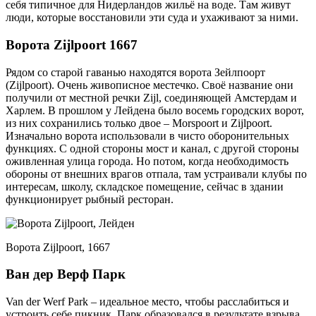
себя типичное для Нидерландов жильё на воде. Там живут
люди, которые восстановили эти суда и ухаживают за ними.
Ворота Zijlpoort 1667
Рядом со старой гаванью находятся ворота Зейлпоорт
(Zijlpoort). Очень живописное местечко. Своё название они
получили от местной речки Zijl, соединяющей Амстердам и
Харлем. В прошлом у Лейдена было восемь городских ворот,
из них сохранились только двое – Morspoort и Zijlpoort.
Изначально ворота использовали в чисто оборонительных
функциях. С одной стороны мост и канал, с другой стороны
оживленная улица города. Но потом, когда необходимость
обороны от внешних врагов отпала, там устраивали клубы по
интересам, школу, складское помещение, сейчас в здании
функционирует рыбный ресторан.
Ворота Zijlpoort, 1667
Ван дер Верф Парк
Van der Werf Park – идеальное место, чтобы расслабиться и
устроить себе пикник. Парк образовался в результате взрыва