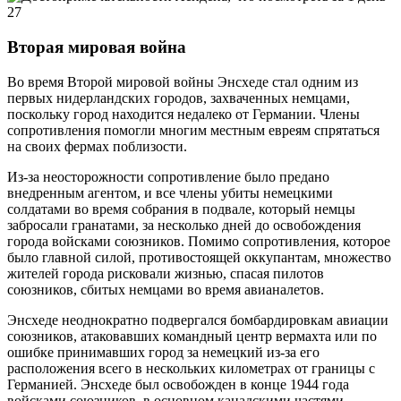
Вторая мировая война
Во время Второй мировой войны Энсхеде стал одним из
первых нидерландских городов, захваченных немцами,
поскольку город находится недалеко от Германии. Члены
сопротивления помогли многим местным евреям спрятаться
на своих фермах поблизости.
Из-за неосторожности сопротивление было предано
внедренным агентом, и все члены убиты немецкими
солдатами во время собрания в подвале, который немцы
забросали гранатами, за несколько дней до освобождения
города войсками союзников. Помимо сопротивления, которое
было главной силой, противостоящей оккупантам, множество
жителей города рисковали жизнью, спасая пилотов
союзников, сбитых немцами во время авианалетов.
Энсхеде неоднократно подвергался бомбардировкам авиации
союзников, атаковавших командный центр вермахта или по
ошибке принимавших город за немецкий из-за его
расположения всего в нескольких километрах от границы с
Германией. Энсхеде был освобожден в конце 1944 года
войсками союзников, в основном канадскими частями.