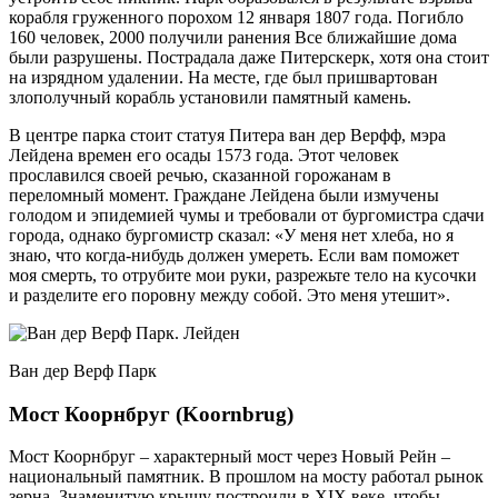
корабля груженного порохом 12 января 1807 года. Погибло
160 человек, 2000 получили ранения Все ближайшие дома
были разрушены. Пострадала даже Питерскерк, хотя она стоит
на изрядном удалении. На месте, где был пришвартован
злополучный корабль установили памятный камень.
В центре парка стоит статуя Питера ван дер Верфф, мэра
Лейдена времен его осады 1573 года. Этот человек
прославился своей речью, сказанной горожанам в
переломный момент. Граждане Лейдена были измучены
голодом и эпидемией чумы и требовали от бургомистра сдачи
города, однако бургомистр сказал: «У меня нет хлеба, но я
знаю, что когда-нибудь должен умереть. Если вам поможет
моя смерть, то отрубите мои руки, разрежьте тело на кусочки
и разделите его поровну между собой. Это меня утешит».
Ван дер Верф Парк
Мост Коорнбруг (Koornbrug)
Мост Коорнбруг – характерный мост через Новый Рейн –
национальный памятник. В прошлом на мосту работал рынок
зерна. Знаменитую крышу построили в XIX веке, чтобы