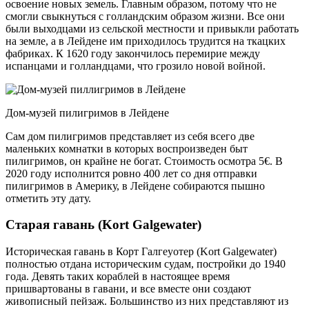
освоение новых земель. Главным образом, потому что не
смогли свыкнуться с голландским образом жизни. Все они
были выходцами из сельской местности и привыкли работать
на земле, а в Лейдене им приходилось трудится на ткацких
фабриках. К 1620 году закончилось перемирие между
испанцами и голландцами, что грозило новой войной.
Дом-музей пилигримов в Лейдене
Сам дом пилигримов представляет из себя всего две
маленьких комнатки в которых воспроизведен быт
пилигримов, он крайне не богат. Стоимость осмотра 5€. В
2020 году исполнится ровно 400 лет со дня отправки
пилигримов в Америку, в Лейдене собираются пышно
отметить эту дату.
Старая гавань (Kort Galgewater)
Историческая гавань в Корт Галгеуотер (Kort Galgewater)
полностью отдана историческим судам, постройки до 1940
года. Девять таких кораблей в настоящее время
пришвартованы в гавани, и все вместе они создают
живописный пейзаж. Большинство из них представляют из