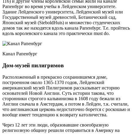
116) и другие члены королевской семьи жили на канале
Рапенбург во время учебы в Лейденском университете.
Здание Лейденского университета, Лейденский музей или
Государственный музей древностей, Ботанический сад,
Японский музей (SieboldHuis) и множество студенческих
домов так же находятся вдоль канала Рапенбург. Т.е. пройтись
вдоль королевского канала это практически must do.
Канал Рапенбург
Дом-музей пилигримов
Расположенный в прекрасно сохранившемся доме,
построенном около 1365-1370 годов, Лейденский
американский музей Пилигримов рассказывает историю
основателей Новой Англии. Суть истории такова, что
сторонники строгого кальвинизма в 1608 году бежали из
Англии сначала в Амстердам, а потом в Лейден, т.к. считали,
что англиканская церковь недостаточно борется с роскошью и
вообще имеет тенденцию к возврату католичества.
Через 12 лет эти люди, образовавшие своеобразную
религиозную общину решили отправиться в Америку на