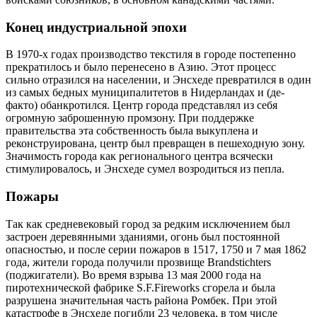
Конец индустриальной эпохи
В 1970-х годах производство текстиля в городе постепенно
прекратилось и было перенесено в Азию. Этот процесс
сильно отразился на населении, и Энсхеде превратился в один
из самых бедных муниципалитетов в Нидерландах и (де-
факто) обанкротился. Центр города представлял из себя
огромную заброшенную промзону. При поддержке
правительства эта собственность была выкуплена и
реконструирована, центр был превращен в пешеходную зону.
Значимость города как регионального центра всячески
стимулировалось, и Энсхеде сумел возродиться из пепла.
Пожары
Так как средневековый город за редким исключением был
застроен деревянными зданиями, огонь был постоянной
опасностью, и после серии пожаров в 1517, 1750 и 7 мая 1862
года, жители города получили прозвище Brandstichters
(поджигатели). Во время взрыва 13 мая 2000 года на
пиротехнической фабрике S.F.Fireworks сгорела и была
разрушена значительная часть района Ромбек. При этой
катастрофе в Энсхеде погибли 23 человека, в том числе