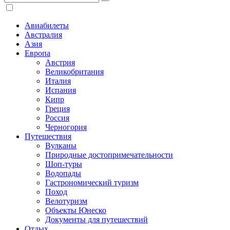
Авиабилеты
Австралия
Азия
Европа
Австрия
Великобритания
Италия
Испания
Кипр
Греция
Россия
Черногория
Путешествия
Вулканы
Природные достопримечательности
Шоп-туры
Водопады
Гастрономический туризм
Поход
Велотуризм
Объекты Юнеско
Документы для путешествий
Отдых