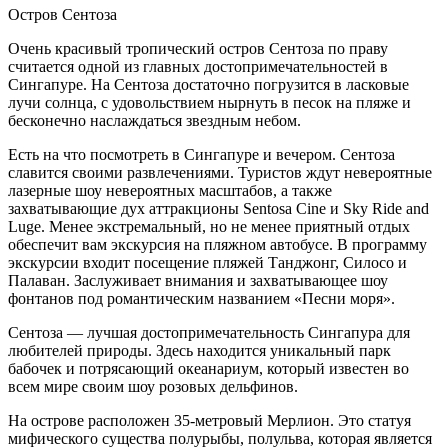
Остров Сентоза
Очень красивый тропический остров Сентоза по праву
считается одной из главных достопримечательностей в
Сингапуре. На Сентоза достаточно погрузится в ласковые
лучи солнца, с удовольствием нырнуть в песок на пляже и
бесконечно наслаждаться звездным небом.
Есть на что посмотреть в Сингапуре и вечером. Сентоза
славится своими развлечениями. Туристов ждут невероятные
лазерные шоу невероятных масштабов, а также
захватывающие дух аттракционы Sentosa Cine и Sky Ride and
Luge. Менее экстремальный, но не менее приятный отдых
обеспечит вам экскурсия на пляжном автобусе. В программу
экскурсии входит посещение пляжей Танджонг, Силосо и
Палаван. Заслуживает внимания и захватывающее шоу
фонтанов под романтическим названием «Песни моря».
Сентоза — лучшая достопримечательность Сингапура для
любителей природы. Здесь находится уникальный парк
бабочек и потрясающий океанариум, который известен во
всем мире своим шоу розовых дельфинов.
На острове расположен 35-метровый Мерлион. Это статуя
мифического существа полурыбы, полульва, которая является