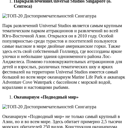
Парк
развлечений
Universal Studios Singapore (о
.
Сентоса
)
Парк развлечений Universal Studios является самым крупным
тематическим парком аттракционов и развлечений во всей
Юго-Восточной Азии. Открылся он в 2010 году. Особой
популярностью среди туристов и посетителей пользуются
самые высокие в мире двойные американские горки. Также
здесь есть свой собственный Голливуд, где воссозданы яркие
улочки и небольшие здания одноименного района Лос-
Анджелеса. Помимо головокружительных аттракционов для
детей и взрослых, различных тематических шоу и ярких
фестивалей на территории Universal Studios имеется самый
большой во всем мире океанариум Marine Life Park и аквапарк
Adventure Cove Waterpark с бассейном с морской водой,
кораллами и настоящими рыбами.
Океанариум «Подводный мир»
Океанариум «Подводный мир» не только самый крупный в
Азии, но и во всем мире. Здесь обитает примерно 2,5 тысячи
морских обитателей 250 видов. Конструкция океанариума