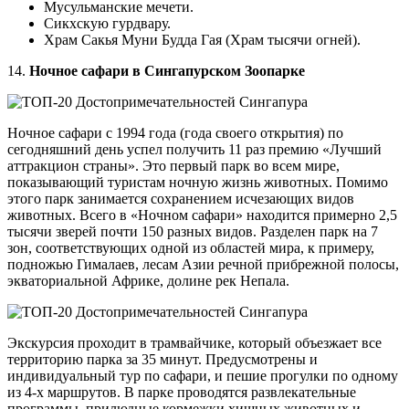
Мусульманские мечети.
Сикхскую гурдвару.
Храм Сакья Муни Будда Гая (Храм тысячи огней).
14.
Ночное сафари в Сингапурском Зоопарке
Ночное сафари с 1994 года (года своего открытия) по
сегодняшний день успел получить 11 раз премию «Лучший
аттракцион страны». Это первый парк во всем мире,
показывающий туристам ночную жизнь животных. Помимо
этого парк занимается сохранением исчезающих видов
животных. Всего в «Ночном сафари» находится примерно 2,5
тысячи зверей почти 150 разных видов. Разделен парк на 7
зон, соответствующих одной из областей мира, к примеру,
подножью Гималаев, лесам Азии речной прибрежной полосы,
экваториальной Африке, долине рек Непала.
Экскурсия проходит в трамвайчике, который объезжает все
территорию парка за 35 минут. Предусмотрены и
индивидуальный тур по сафари, и пешие прогулки по одному
из 4-х маршрутов. В парке проводятся развлекательные
программы, прилюдные кормежки хищных животных и