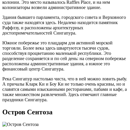
колонии. Это место называлось Raffles Place, и на нем
колонизаторы возвели административное здание.
Здания бывшего парламента, городского совета и Верховного
суда также находятся здесь. Недалеко находится памятник
Раффлзу, и расположены архитектурных
достопримечательностей Сингапура.
Южное побережье это плацдарм для активной морской
торговли. Более века здесь швартуются тысячи судов,
способствуя процветанию маленькой республики. Это
разделение сохраняется и по сей день: на северном побережье
расположены административные здания, а южное это
финансовый центр Сингапура.
Река Сингапур настолько чиста, что в ней можно ловить рыбу.
А причалы Кларк Ки и Боу Ки не только очень красивы, но и
славятся самыми изысканными ресторанами, пабами и кафе, а
также множеством развлечений. Здесь отмечают главные
праздники Сингапура.
Остров Сентоза