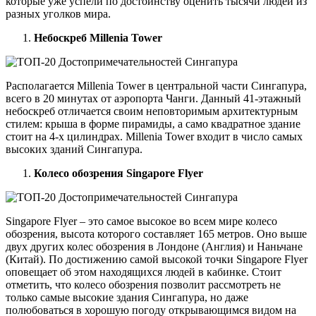
которые уже успели по достоинству оценить тысячи людей из
разных уголков мира.
Небоскреб Millenia Tower
Располагается Millenia Tower в центральной части Сингапура,
всего в 20 минутах от аэропорта Чанги. Данный 41-этажный
небоскреб отличается своим неповторимым архитектурным
стилем: крыша в форме пирамиды, а само квадратное здание
стоит на 4-х цилиндрах. Millenia Tower входит в число самых
высоких зданий Сингапура.
Колесо обозрения Singapore Flyer
Singapore Flyer – это самое высокое во всем мире колесо
обозрения, высота которого составляет 165 метров. Оно выше
двух других колес обозрения в Лондоне (Англия) и Наньчане
(Китай). По достижению самой высокой точки Singapore Flyer
оповещает об этом находящихся людей в кабинке. Стоит
отметить, что колесо обозрения позволит рассмотреть не
только самые высокие здания Сингапура, но даже
полюбоваться в хорошую погоду открывающимся видом на