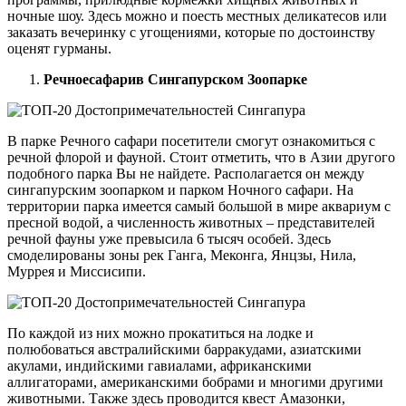
ночные шоу. Здесь можно и поесть местных деликатесов или
заказать вечеринку с угощениями, которые по достоинству
оценят гурманы.
Речно
e
сафари
в Сингапурском Зоопарке
В парке Речного сафари посетители смогут ознакомиться с
речной флорой и фауной. Стоит отметить, что в Азии другого
подобного парка Вы не найдете. Располагается он между
сингапурским зоопарком и парком Ночного сафари. На
территории парка имеется самый большой в мире аквариум с
пресной водой, а численность животных – представителей
речной фауны уже превысила 6 тысяч особей. Здесь
смоделированы зоны рек Ганга, Меконга, Янцзы, Нила,
Муррея и Миссисипи.
По каждой из них можно прокатиться на лодке и
полюбоваться австралийскими барракудами, азиатскими
акулами, индийскими гавиалами, африканскими
аллигаторами, американскими бобрами и многими другими
животными. Также здесь проводится квест Амазонки,