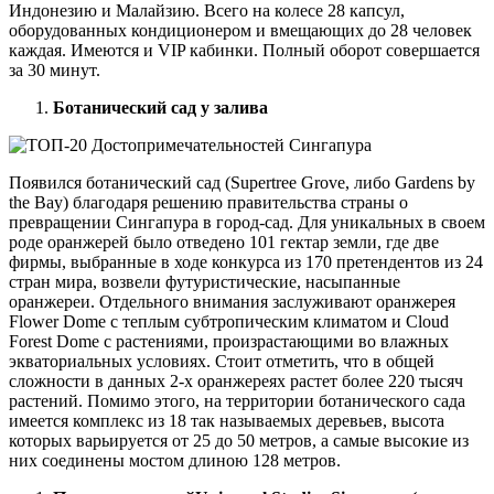
Индонезию и Малайзию. Всего на колесе 28 капсул,
оборудованных кондиционером и вмещающих до 28 человек
каждая. Имеются и VIP кабинки. Полный оборот совершается
за 30 минут.
Ботанический сад у залива
Появился ботанический сад (Supertree Grove, либо Gardens by
the Bay) благодаря решению правительства страны о
превращении Сингапура в город-сад. Для уникальных в своем
роде оранжерей было отведено 101 гектар земли, где две
фирмы, выбранные в ходе конкурса из 170 претендентов из 24
стран мира, возвели футуристические, насыпанные
оранжереи. Отдельного внимания заслуживают оранжерея
Flower Dome с теплым субтропическим климатом и Cloud
Forest Dome с растениями, произрастающими во влажных
экваториальных условиях. Стоит отметить, что в общей
сложности в данных 2-х оранжереях растет более 220 тысяч
растений. Помимо этого, на территории ботанического сада
имеется комплекс из 18 так называемых деревьев, высота
которых варьируется от 25 до 50 метров, а самые высокие из
них соединены мостом длиною 128 метров.