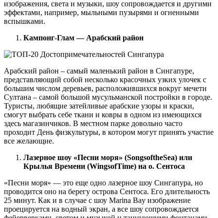
изображения, света и музыки, шоу сопровождается и другими
эффектами, например, мыльными пузырями и огненными
вспышками.
Кампонг-Глам — Арабский район
Арабский район – самый маленький район в Сингапуре,
представляющий собой несколько красочных узких улочек с
большим числом деревьев, расположившихся вокруг мечети
Султана – самой большой мусульманской постройки в городе.
Туристы, любящие затейливые арабские узоры и краски,
смогут выбрать себе ткани и ковры в одном из имеющихся
здесь магазинчиков. В местном парке довольно часто
проходит День физкультуры, в котором могут принять участие
все желающие.
Лазерное шоу «Песни моря» (
Songs
of
the
Sea) или
Крылья Времени (
Wings
of
Time) на о. Сентоса
«Песни моря» — это еще одно лазерное шоу Сингапура, но
проводится оно на берегу острова Сентоса. Его длительность
25 минут. Как и в случае с шоу Marina Bay изображение
проецируется на водный экран, а все шоу сопровождается
фейерверками, светом и музыкой и танцующими фонтанами.