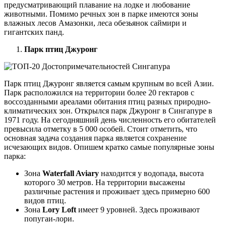
предусматривающий плавание на лодке и любование
животными. Помимо речных зон в парке имеются зоны
влажных лесов Амазонки, леса обезьянок саймири и
гигантских панд.
Парк птиц Джуронг
Парк птиц Джуронг является самым крупным во всей Азии.
Парк расположился на территории более 20 гектаров с
воссозданными ареалами обитания птиц разных природно-
климатических зон. Открылся парк Джуронг в Сингапуре в
1971 году. На сегодняшний день численность его обитателей
превысила отметку в 5 000 особей. Стоит отметить, что
основная задача создания парка является сохранение
исчезающих видов. Опишем кратко самые популярные зоны
парка:
Зона
Waterfall Aviary
находится у водопада, высота
которого 30 метров. На территории высажены
различные растения и проживает здесь примерно 600
видов птиц.
Зона
Lory Loft
имеет 9 уровней. Здесь проживают
попугаи-лори.