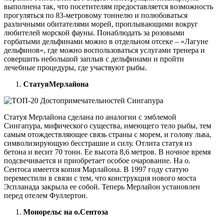
выполнена так, что посетителям предоставляется возможность
прогуляться по 83-метровому тоннелю и полюбоваться
различными обитателями морей, проплывающими вокруг
любителей морской фауны. Понаблюдать за розовыми
горбатыми дельфинами можно в отдельном отсеке – «Лагуне
дельфинов», где можно воспользоваться услугами тренера и
совершить небольшой заплыв с дельфинами и пройти
лечебные процедуры, где участвуют рыбы.
Статуя
Мерлайона
Статуя Мерлайона сделана по аналогии с эмблемой
Сингапура, мифического существа, имеющего тело рыбы, тем
самым отождествляющее связь страны с морем, и голову льва,
символизирующую бесстрашие и силу. Отлита статуя из
бетона и весит 70 тонн. Ее высота 8,6 метров. В ночное время
подсвечивается и приобретает особое очарование. На о.
Сентоса имеется копия Марлайона. В 1997 году статую
переместили в связи с тем, что конструкция нового моста
Эспланада закрыла ее собой. Теперь Мерлайон установлен
перед отелем Фуллертон.
Монорельс на о.Сентоза