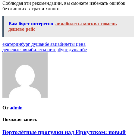
Соблюдая эти рекомендации, вы сможете избежать ошибок
без лишних затрат и хлопот.
Вам будет интересно
авиабилеты москва тюмень
дешево рейс
Навигация
екатеринбург душанбе авиабилеты цена
дешевые авиабилеты петербург душанбе
по
записям
От
admin
Похожая запись
Вертолётные прогулки над Иркутском: новый