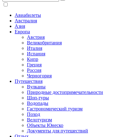
Авиабилеты
Австралия
Азия
Европа
Австрия
Великобритания
Италия
Испания
Кипр
Греция
Россия
Черногория
Путешествия
Вулканы
Природные достопримечательности
Шоп-туры
Водопады
Гастрономический туризм
Поход
Велотуризм
Объекты Юнеско
Документы для путешествий
Отдых