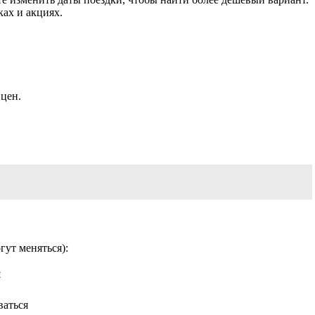
ах и акциях.
 цен.
ут меняться):
и
ваться