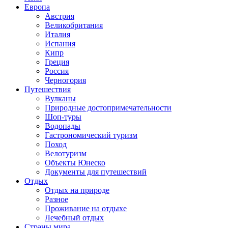
Европа
Австрия
Великобритания
Италия
Испания
Кипр
Греция
Россия
Черногория
Путешествия
Вулканы
Природные достопримечательности
Шоп-туры
Водопады
Гастрономический туризм
Поход
Велотуризм
Объекты Юнеско
Документы для путешествий
Отдых
Отдых на природе
Разное
Проживание на отдыхе
Лечебный отдых
Страны мира