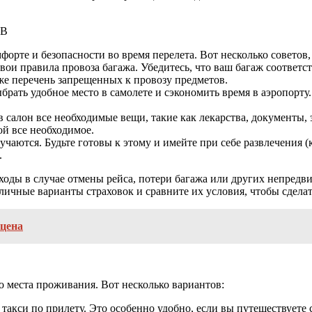
ОВ
орте и безопасности во время перелета. Вот несколько советов,
вои правила провоза багажа. Убедитесь, что ваш багаж соответс
же перечень запрещенных к провозу предметов.
брать удобное место в самолете и сэкономить время в аэропорту
 в салон все необходимые вещи, такие как лекарства, документы
ой все необходимое.
чаются. Будьте готовы к этому и имейте при себе развлечения (кн
.
сходы в случае отмены рейса, потери багажа или других непред
личные варианты страховок и сравните их условия, чтобы сдела
 цена
о места проживания. Вот несколько вариантов:
 такси по прилету. Это особенно удобно, если вы путешествуете