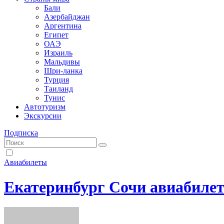
Бали
Азербайджан
Аргентина
Египет
ОАЭ
Израиль
Мальдивы
Шри-ланка
Турция
Таиланд
Тунис
Автотуризм
Экскурсии
Подписка
Авиабилеты
Екатеринбург Сочи авиабилет