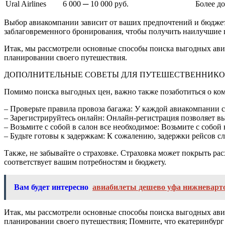
Ural Airlines
6 000 ─ 10 000 руб.
Более д
Выбор авиакомпании зависит от ваших предпочтений и бюджета
заблаговременного бронирования, чтобы получить наилучшие п
Итак, мы рассмотрели основные способы поиска выгодных авиа
планировании своего путешествия.
ДОПОЛНИТЕЛЬНЫЕ СОВЕТЫ ДЛЯ ПУТЕШЕСТВЕННИК
Помимо поиска выгодных цен, важно также позаботиться о комф
– Проверьте правила провоза багажа: У каждой авиакомпании с
– Зарегистрируйтесь онлайн: Онлайн-регистрация позволяет выб
– Возьмите с собой в салон все необходимое: Возьмите с собой
– Будьте готовы к задержкам: К сожалению, задержки рейсов слу
Также, не забывайте о страховке. Страховка может покрыть ра
соответствует вашим потребностям и бюджету.
Вам будет интересно
авиабилеты дешево уфа нижневарт
Итак, мы рассмотрели основные способы поиска выгодных авиа
планировании своего путешествия; Помните, что екатеринбург