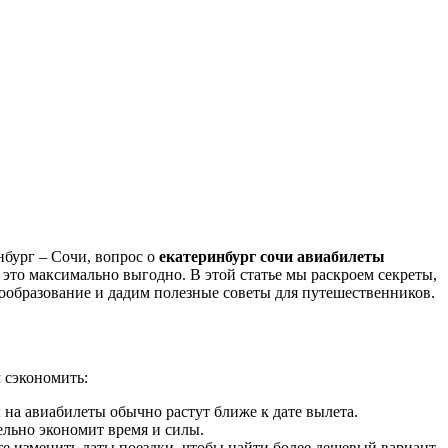
нбург – Сочи, вопрос о
екатеринбург сочи авиабилеты
ь это максимально выгодно. В этой статье мы раскроем секреты,
ообразование и дадим полезные советы для путешественников.
 сэкономить:
на авиабилеты обычно растут ближе к дате вылета.
ельно экономит время и силы.
е изменить даты поездки, чтобы найти более дешевый вариант.