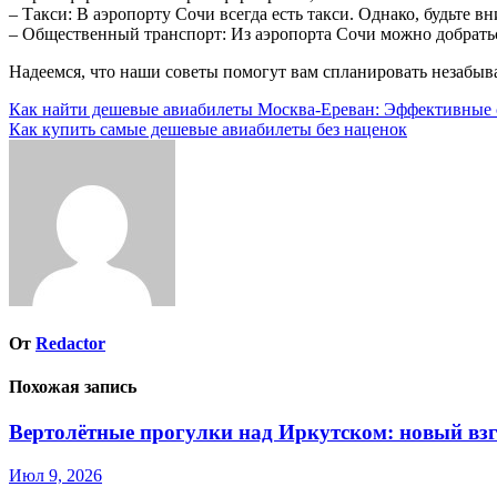
– Такси: В аэропорту Сочи всегда есть такси. Однако, будьте в
– Общественный транспорт: Из аэропорта Сочи можно добраться
Надеемся, что наши советы помогут вам спланировать незабыв
Навигация
Как найти дешевые авиабилеты Москва-Ереван: Эффективные 
Как купить самые дешевые авиабилеты без наценок
по
записям
От
Redactor
Похожая запись
Вертолётные прогулки над Иркутском: новый взг
Июл 9, 2026