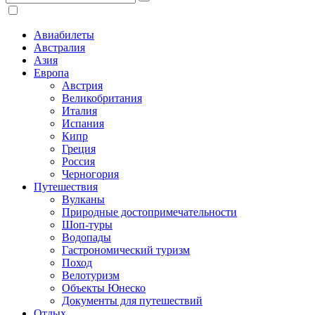
Авиабилеты
Австралия
Азия
Европа
Австрия
Великобритания
Италия
Испания
Кипр
Греция
Россия
Черногория
Путешествия
Вулканы
Природные достопримечательности
Шоп-туры
Водопады
Гастрономический туризм
Поход
Велотуризм
Объекты Юнеско
Документы для путешествий
Отдых