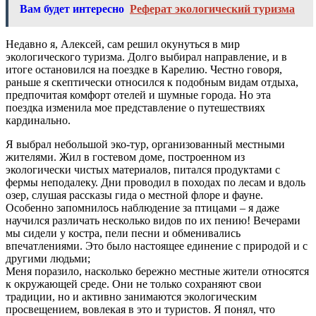
Вам будет интересно
Реферат экологический туризма
Недавно я, Алексей, сам решил окунуться в мир
экологического туризма. Долго выбирал направление, и в
итоге остановился на поездке в Карелию. Честно говоря,
раньше я скептически относился к подобным видам отдыха,
предпочитая комфорт отелей и шумные города. Но эта
поездка изменила мое представление о путешествиях
кардинально.
Я выбрал небольшой эко-тур, организованный местными
жителями. Жил в гостевом доме, построенном из
экологически чистых материалов, питался продуктами с
фермы неподалеку. Дни проводил в походах по лесам и вдоль
озер, слушая рассказы гида о местной флоре и фауне.
Особенно запомнилось наблюдение за птицами – я даже
научился различать несколько видов по их пению! Вечерами
мы сидели у костра, пели песни и обменивались
впечатлениями. Это было настоящее единение с природой и с
другими людьми;
Меня поразило, насколько бережно местные жители относятся
к окружающей среде. Они не только сохраняют свои
традиции, но и активно занимаются экологическим
просвещением, вовлекая в это и туристов. Я понял, что