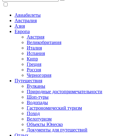
Авиабилеты
Австралия
Азия
Европа
Австрия
Великобритания
Италия
Испания
Кипр
Греция
Россия
Черногория
Путешествия
Вулканы
Природные достопримечательности
Шоп-туры
Водопады
Гастрономический туризм
Поход
Велотуризм
Объекты Юнеско
Документы для путешествий
Отдых