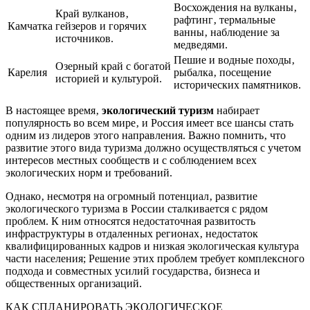
Восхождения на вулканы‚
Край вулканов‚
рафтинг‚ термальные
Камчатка
гейзеров и горячих
ванны‚ наблюдение за
источников.
медведями.
Пешие и водные походы‚
Озерный край с богатой
Карелия
рыбалка‚ посещение
историей и культурой.
исторических памятников.
В настоящее время‚
экологический туризм
набирает
популярность во всем мире‚ и Россия имеет все шансы стать
одним из лидеров этого направления. Важно помнить‚ что
развитие этого вида туризма должно осуществляться с учетом
интересов местных сообществ и с соблюдением всех
экологических норм и требований.
Однако‚ несмотря на огромный потенциал‚ развитие
экологического туризма в России сталкивается с рядом
проблем. К ним относятся недостаточная развитость
инфраструктуры в отдаленных регионах‚ недостаток
квалифицированных кадров и низкая экологическая культура
части населения; Решение этих проблем требует комплексного
подхода и совместных усилий государства‚ бизнеса и
общественных организаций.
КАК СПЛАНИРОВАТЬ ЭКОЛОГИЧЕСКОЕ