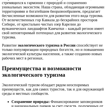
стремящихся к гармонии с природой и сохранению
уникальных экосистем. Наша страна‚ обладающая огромными
территориями и богатейшим биоразнообразием‚ предлагает
бесчисленные возможности для развития этого вида туризма.
От величественных гор Кавказа до бескрайних просторов
Сибири‚ от кристально чистых озер Карелии до
вулканических ландшафтов Камчатки – каждый регион имеет
свой неповторимый потенциал для развития экологического
туризма.
Развитие
экологического туризма в России
способствует не
только популяризации природных богатств‚ но и повышению
экологической культуры населения‚ а также созданию новых
рабочих мест в регионах.
Преимущества и возможности
экологического туризма
Экологический туризм обладает рядом неоспоримых
преимуществ‚ как для самих туристов‚ так и для окружающей
среды и местных сообществ.
Сохранение природы:
Финансирование заповедников
и национальных парков за счет средств‚ полученных от