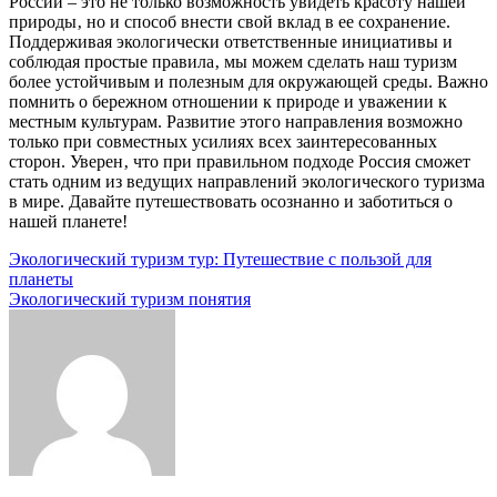
России – это не только возможность увидеть красоту нашей
природы‚ но и способ внести свой вклад в ее сохранение.
Поддерживая экологически ответственные инициативы и
соблюдая простые правила‚ мы можем сделать наш туризм
более устойчивым и полезным для окружающей среды. Важно
помнить о бережном отношении к природе и уважении к
местным культурам. Развитие этого направления возможно
только при совместных усилиях всех заинтересованных
сторон. Уверен‚ что при правильном подходе Россия сможет
стать одним из ведущих направлений экологического туризма
в мире. Давайте путешествовать осознанно и заботиться о
нашей планете!
Навигация
Экологический туризм тур: Путешествие с пользой для
планеты
по
Экологический туризм понятия
записям