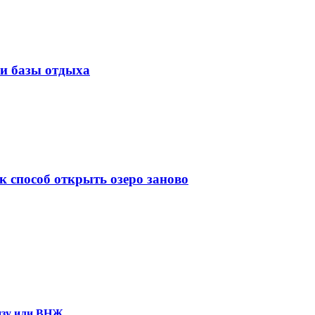
ли базы отдыха
к способ открыть озеро заново
визу или ВНЖ