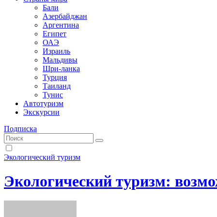
Бали
Азербайджан
Аргентина
Египет
ОАЭ
Израиль
Мальдивы
Шри-ланка
Турция
Таиланд
Тунис
Автотуризм
Экскурсии
Подписка
Экологический туризм
Экологический туризм: возм