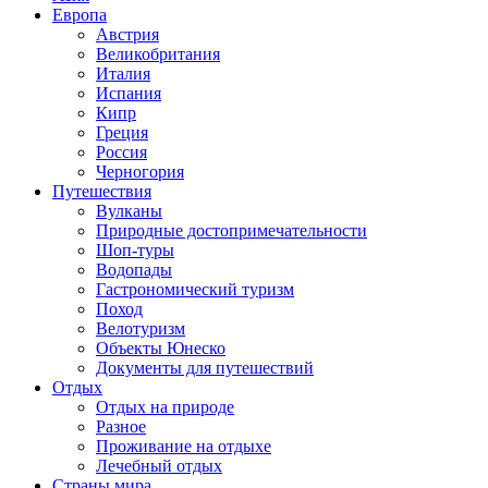
Европа
Австрия
Великобритания
Италия
Испания
Кипр
Греция
Россия
Черногория
Путешествия
Вулканы
Природные достопримечательности
Шоп-туры
Водопады
Гастрономический туризм
Поход
Велотуризм
Объекты Юнеско
Документы для путешествий
Отдых
Отдых на природе
Разное
Проживание на отдыхе
Лечебный отдых
Страны мира