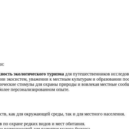
и:
ность экологического туризма
для путешественников исследов
нии экосистем, уважении к местным культурам и образовании по
мические стимулы для охраны природы и вовлекая местные сообщ
 более персонализированном опыте.
тв, как для окружающей среды, так и для местного населения.
по охране редких видов и мест обитания.
и возможностей для развития малого бизнеса.